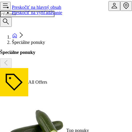
Preskočiť na hlavný obsah
Preskočiť na vyhľadávanie
Špeciálne ponuky
Špeciálne ponuky
All Offers
Top ponuky