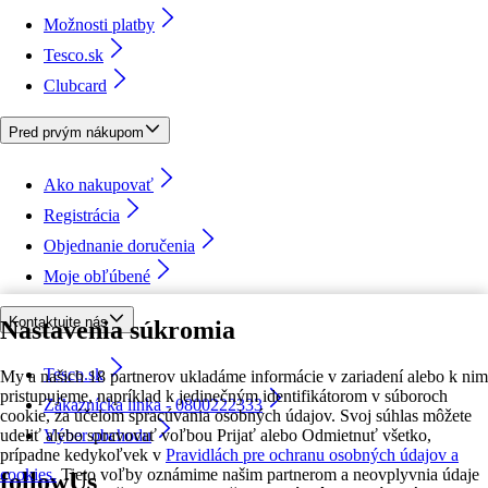
Možnosti platby
Tesco.sk
Clubcard
Pred prvým nákupom
Ako nakupovať
Registrácia
Objednanie doručenia
Moje obľúbené
Kontaktujte nás
Nastavenia súkromia
Tesco.sk
My a našich 18 partnerov ukladáme informácie v zariadení alebo k nim
pristupujeme, napríklad k jedinečným identifikátorom v súboroch
Zákaznícka linka - 0800222333
cookie, za účelom spracúvania osobných údajov. Svoj súhlas môžete
udeliť alebo spravovať voľbou Prijať alebo Odmietnuť všetko,
Výber obchodu
prípadne kedykoľvek v
Pravidlách pre ochranu osobných údajov a
cookies.
Tieto voľby oznámime našim partnerom a neovplyvnia údaje
followUs