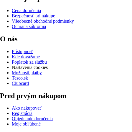
Cena doručenia
Bezpečnosť pri nákupe
Všeobecné obchodné podmienky
Ochrana súkromia
O nás
Prístupnosť
Kde dovážame
Poplatok za službu
Nastavenia cookies
Možnosti platby
Tesco.sk
Clubcard
Pred prvým nákupom
Ako nakupovať
Registrácia
Objednanie doručenia
Moje obľúbené