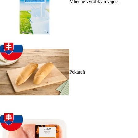
Mliečne výrobky a vajcia
Pekáreň