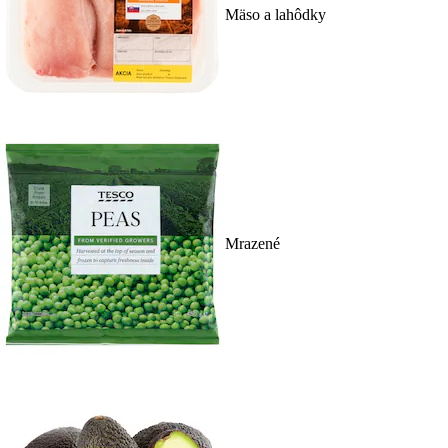
Mäso a lahôdky
Mrazené