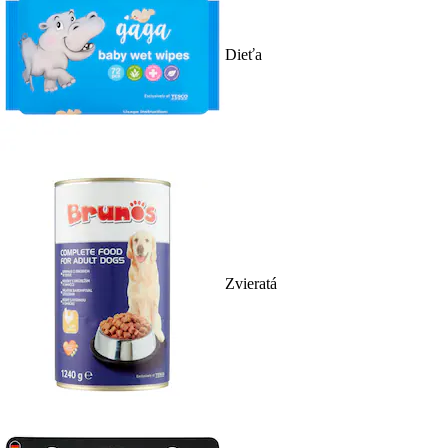
Dieťa
Zvieratá