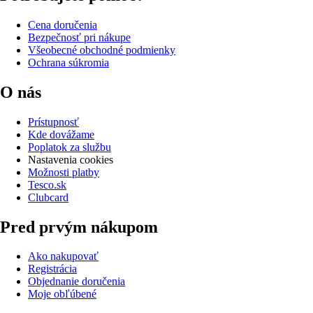
Cena doručenia
Bezpečnosť pri nákupe
Všeobecné obchodné podmienky
Ochrana súkromia
O nás
Prístupnosť
Kde dovážame
Poplatok za službu
Nastavenia cookies
Možnosti platby
Tesco.sk
Clubcard
Pred prvým nákupom
Ako nakupovať
Registrácia
Objednanie doručenia
Moje obľúbené