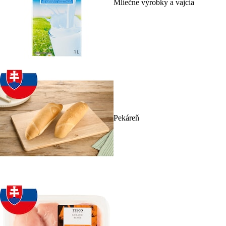
Mliečne výrobky a vajcia
Pekáreň