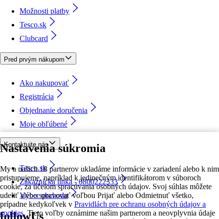
Možnosti platby
Tesco.sk
Clubcard
Pred prvým nákupom
Ako nakupovať
Registrácia
Objednanie doručenia
Moje obľúbené
Kontaktujte nás
Nastavenia súkromia
Tesco.sk
My a našich 18 partnerov ukladáme informácie v zariadení alebo k nim
pristupujeme, napríklad k jedinečným identifikátorom v súboroch
Zákaznícka linka - 0800222333
cookie, za účelom spracúvania osobných údajov. Svoj súhlas môžete
udeliť alebo spravovať voľbou Prijať alebo Odmietnuť všetko,
Výber obchodu
prípadne kedykoľvek v
Pravidlách pre ochranu osobných údajov a
cookies.
Tieto voľby oznámime našim partnerom a neovplyvnia údaje
followUs