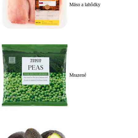
Mäso a lahôdky
Mrazené