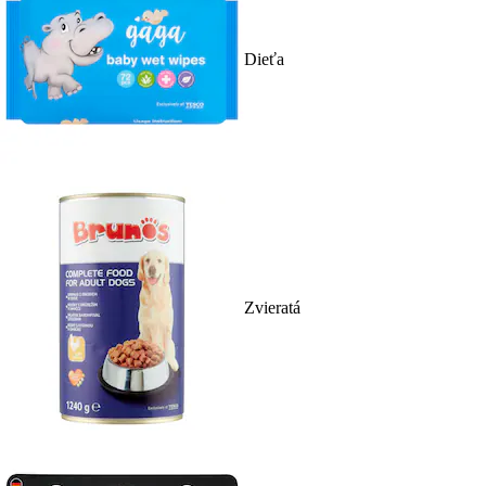
Dieťa
Zvieratá