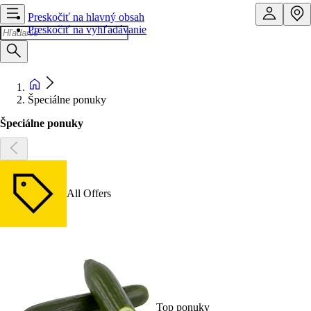
Preskočiť na hlavný obsah
Preskočiť na vyhľadávanie
Špeciálne ponuky
Špeciálne ponuky
All Offers
Top ponuky