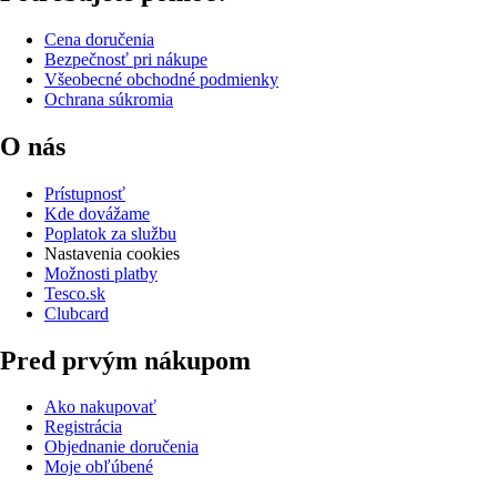
Cena doručenia
Bezpečnosť pri nákupe
Všeobecné obchodné podmienky
Ochrana súkromia
O nás
Prístupnosť
Kde dovážame
Poplatok za službu
Nastavenia cookies
Možnosti platby
Tesco.sk
Clubcard
Pred prvým nákupom
Ako nakupovať
Registrácia
Objednanie doručenia
Moje obľúbené