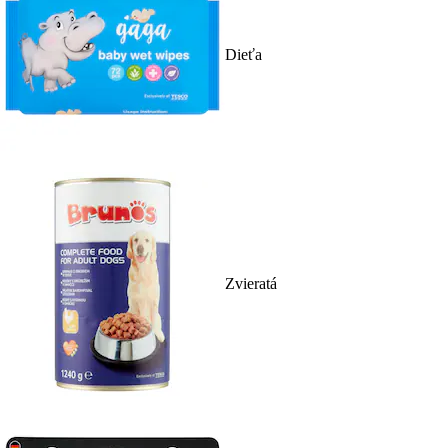
Dieťa
Zvieratá