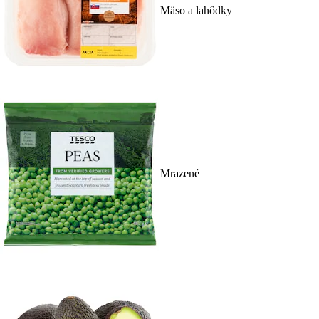
Mäso a lahôdky
Mrazené