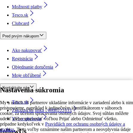
Možnosti platby
Tesco.sk
Clubcard
Pred prvým nákupom
Ako nakupovať
Registrácia
Objednanie doručenia
Moje obľúbené
Kontaktujte nás
Nastavenia súkromia
Tesco.sk
My a našich 18 partnerov ukladáme informácie v zariadení alebo k nim
pristupujeme, napríklad k jedinečným identifikátorom v súboroch
Zákaznícka linka - 0800222333
cookie, za účelom spracúvania osobných údajov. Svoj súhlas môžete
udeliť alebo spravovať voľbou Prijať alebo Odmietnuť všetko,
Výber obchodu
prípadne kedykoľvek v
Pravidlách pre ochranu osobných údajov a
cookies.
Tieto voľby oznámime našim partnerom a neovplyvnia údaje
followUs