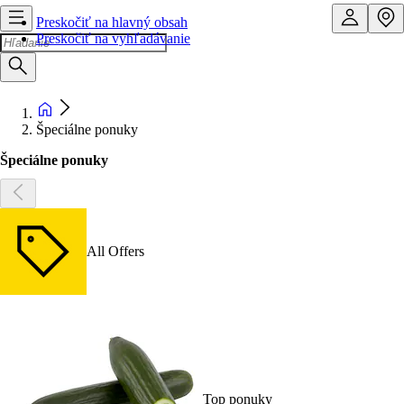
Preskočiť na hlavný obsah
Preskočiť na vyhľadávanie
Špeciálne ponuky
Špeciálne ponuky
All Offers
Top ponuky