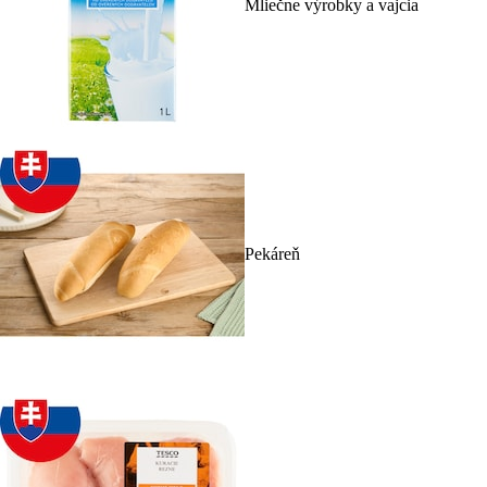
Mliečne výrobky a vajcia
Pekáreň