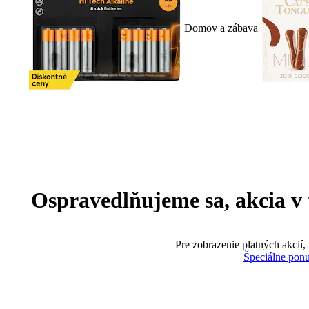
Domov a zábava
Ospravedlňujeme sa, akcia v te
Pre zobrazenie platných akcií,
Špeciálne pon