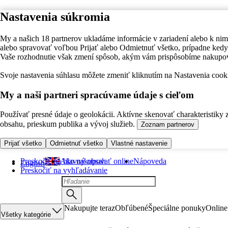
Nastavenia súkromia
My a našich 18 partnerov ukladáme informácie v zariadení alebo k nim
alebo spravovať voľbou Prijať alebo Odmietnuť všetko, prípadne ke
Vaše rozhodnutie však zmení spôsob, akým vám prispôsobíme nakupo
Svoje nastavenia súhlasu môžete zmeniť kliknutím na Nastavenia cooki
My a naši partneri spracúvame údaje s cieľom
Používať presné údaje o geolokácii. Aktívne skenovať charakteristiky 
obsahu, prieskum publika a vývoj služieb.
Zoznam partnerov
Prijať všetko
Odmietnuť všetko
Vlastné nastavenie
Preskočiť na hlavný obsah
Ako nakupovať online
Nápoveda
English
Preskočiť na vyhľadávanie
Nakupujte teraz
Obľúbené
Špeciálne ponuky
Online
Všetky kategórie