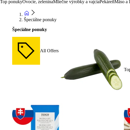
Top ponuky
Ovocie, zelenina
Mliečne výrobky a vajcia
Pekáreň
Mäso a 
Špeciálne ponuky
Špeciálne ponuky
All Offers
To