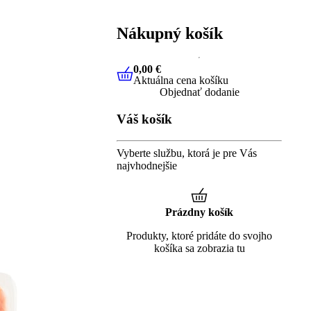
Nákupný košík
0,00 €
Aktuálna cena košíku
0,00 €
Aktuálna cena košíku
Objednať dodanie
Váš košík
Vyberte službu, ktorá je pre Vás
najvhodnejšie
Prázdny košík
Produkty, ktoré pridáte do svojho
košíka sa zobrazia tu