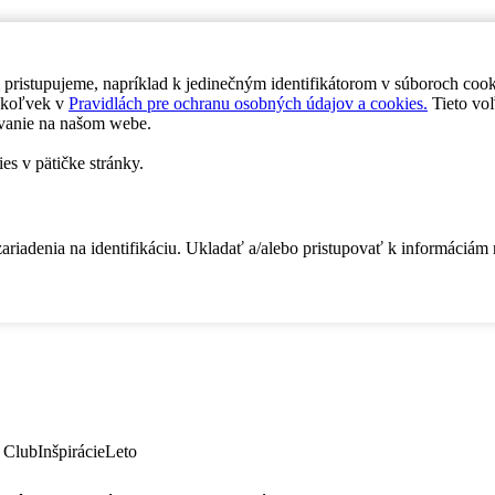
 pristupujeme, napríklad k jedinečným identifikátorom v súboroch coo
dykoľvek v
Pravidlách pre ochranu osobných údajov a cookies.
Tieto voľ
vanie na našom webe.
es v pätičke stránky.
zariadenia na identifikáciu. Ukladať a/alebo pristupovať k informáciám
 Club
Inšpirácie
Leto