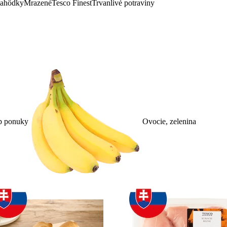
lahôdky
Mrazené
Tesco Finest
Trvanlivé potraviny
p ponuky
Ovocie, zelenina