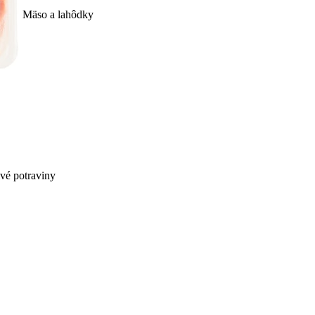
Mäso a lahôdky
ivé potraviny