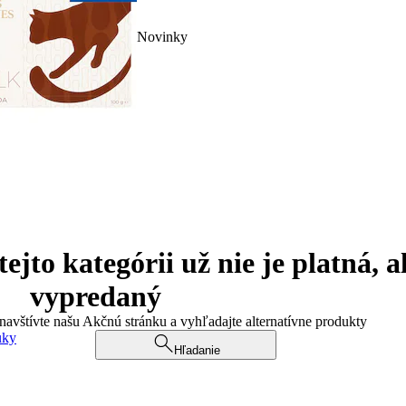
Novinky
jto kategórii už nie je platná, a
vypredaný
 navštívte našu Akčnú stránku a vyhľadajte alternatívne produkty
uky
Hľadanie