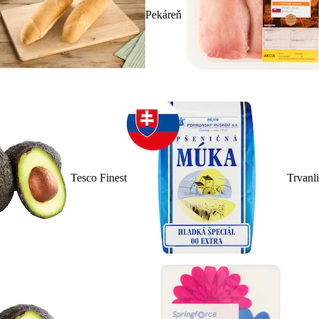
Pekáreň
Tesco Finest
Trvanl