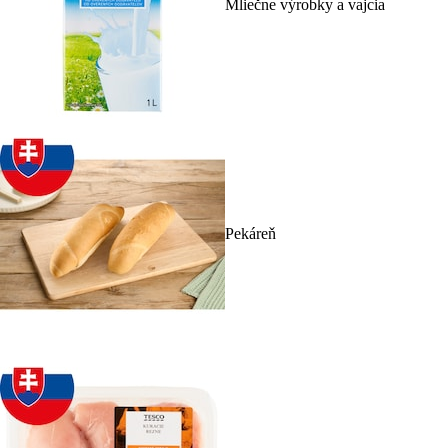
Mliečne výrobky a vajcia
Pekáreň