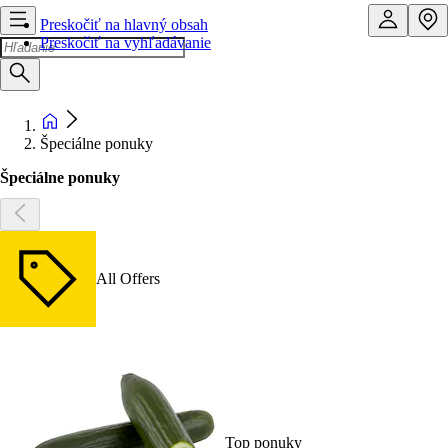
Preskočiť na hlavný obsah
Preskočiť na vyhľadávanie
Špeciálne ponuky
Špeciálne ponuky
All Offers
Top ponuky