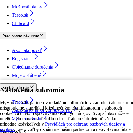
Možnosti platby
Tesco.sk
Clubcard
Pred prvým nákupom
Ako nakupovať
Registrácia
Objednanie doručenia
Moje obľúbené
Kontaktujte nás
Nastavenia súkromia
Tesco.sk
My a našich 18 partnerov ukladáme informácie v zariadení alebo k nim
pristupujeme, napríklad k jedinečným identifikátorom v súboroch
Zákaznícka linka - 0800222333
cookie, za účelom spracúvania osobných údajov. Svoj súhlas môžete
udeliť alebo spravovať voľbou Prijať alebo Odmietnuť všetko,
Výber obchodu
prípadne kedykoľvek v
Pravidlách pre ochranu osobných údajov a
cookies.
Tieto voľby oznámime našim partnerom a neovplyvnia údaje
followUs