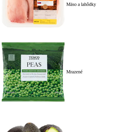
Mäso a lahôdky
Mrazené