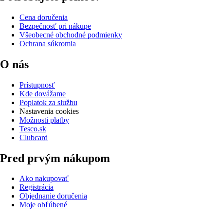
Cena doručenia
Bezpečnosť pri nákupe
Všeobecné obchodné podmienky
Ochrana súkromia
O nás
Prístupnosť
Kde dovážame
Poplatok za službu
Nastavenia cookies
Možnosti platby
Tesco.sk
Clubcard
Pred prvým nákupom
Ako nakupovať
Registrácia
Objednanie doručenia
Moje obľúbené