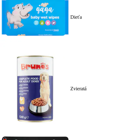
Dieťa
Zvieratá