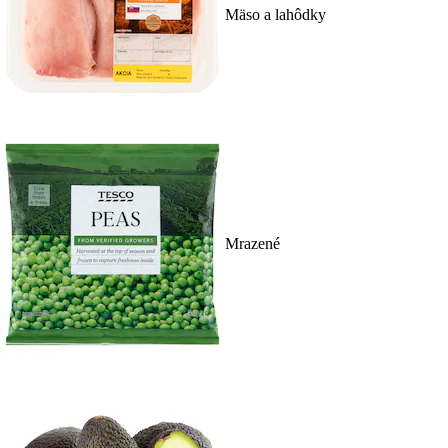
Mäso a lahôdky
Mrazené