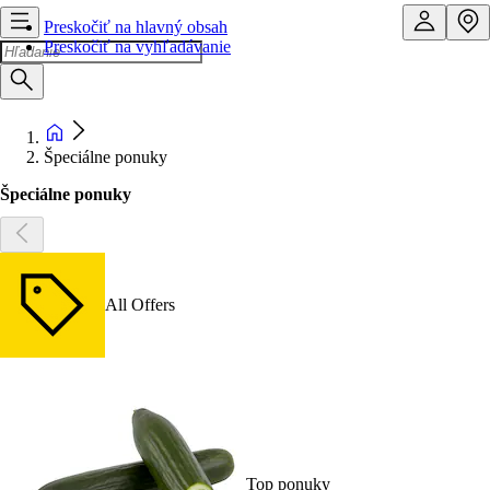
Preskočiť na hlavný obsah
Preskočiť na vyhľadávanie
Špeciálne ponuky
Špeciálne ponuky
All Offers
Top ponuky