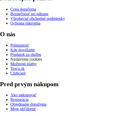
Cena doručenia
Bezpečnosť pri nákupe
Všeobecné obchodné podmienky
Ochrana súkromia
O nás
Prístupnosť
Kde dovážame
Poplatok za službu
Nastavenia cookies
Možnosti platby
Tesco.sk
Clubcard
Pred prvým nákupom
Ako nakupovať
Registrácia
Objednanie doručenia
Moje obľúbené