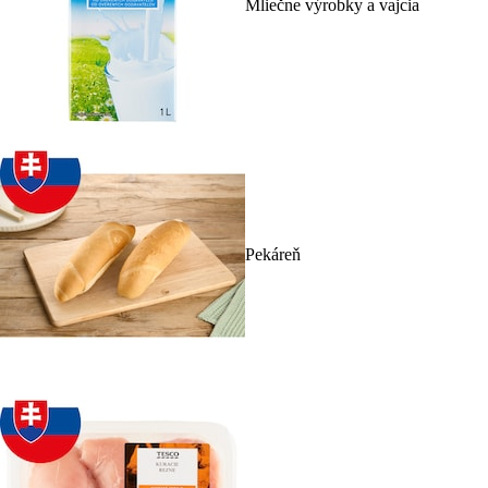
Mliečne výrobky a vajcia
Pekáreň