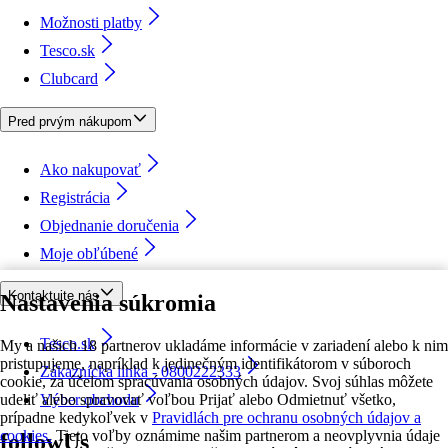
Možnosti platby
Tesco.sk
Clubcard
Pred prvým nákupom
Ako nakupovať
Registrácia
Objednanie doručenia
Moje obľúbené
Kontaktujte nás
Nastavenia súkromia
Tesco.sk
My a našich 18 partnerov ukladáme informácie v zariadení alebo k nim
pristupujeme, napríklad k jedinečným identifikátorom v súboroch
Zákaznícka linka - 0800222333
cookie, za účelom spracúvania osobných údajov. Svoj súhlas môžete
udeliť alebo spravovať voľbou Prijať alebo Odmietnuť všetko,
Výber obchodu
prípadne kedykoľvek v
Pravidlách pre ochranu osobných údajov a
cookies.
Tieto voľby oznámime našim partnerom a neovplyvnia údaje
followUs