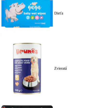
Dieťa
Zvieratá