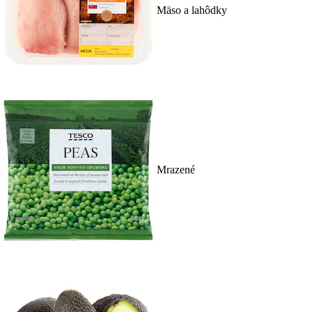
Mäso a lahôdky
Mrazené