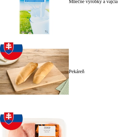
Mliečne výrobky a vajcia
Pekáreň