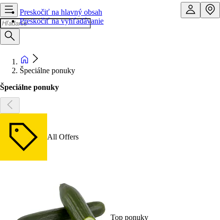
Preskočiť na hlavný obsah
Preskočiť na vyhľadávanie
Špeciálne ponuky
Špeciálne ponuky
All Offers
Top ponuky