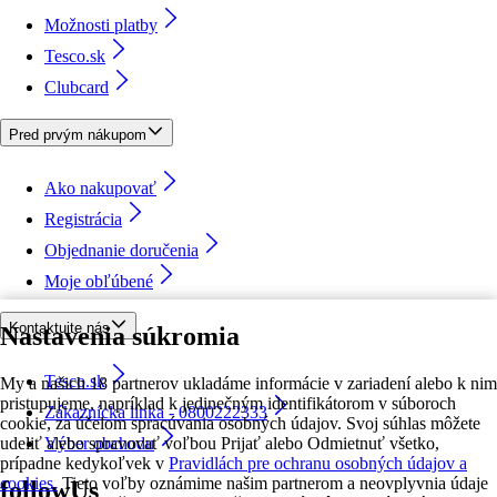
Možnosti platby
Tesco.sk
Clubcard
Pred prvým nákupom
Ako nakupovať
Registrácia
Objednanie doručenia
Moje obľúbené
Kontaktujte nás
Nastavenia súkromia
Tesco.sk
My a našich 18 partnerov ukladáme informácie v zariadení alebo k nim
pristupujeme, napríklad k jedinečným identifikátorom v súboroch
Zákaznícka linka - 0800222333
cookie, za účelom spracúvania osobných údajov. Svoj súhlas môžete
udeliť alebo spravovať voľbou Prijať alebo Odmietnuť všetko,
Výber obchodu
prípadne kedykoľvek v
Pravidlách pre ochranu osobných údajov a
cookies.
Tieto voľby oznámime našim partnerom a neovplyvnia údaje
followUs