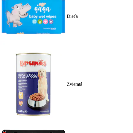
Dieťa
Zvieratá