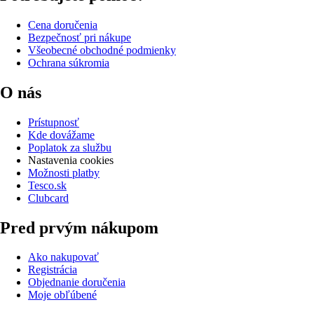
Cena doručenia
Bezpečnosť pri nákupe
Všeobecné obchodné podmienky
Ochrana súkromia
O nás
Prístupnosť
Kde dovážame
Poplatok za službu
Nastavenia cookies
Možnosti platby
Tesco.sk
Clubcard
Pred prvým nákupom
Ako nakupovať
Registrácia
Objednanie doručenia
Moje obľúbené