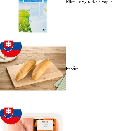
Mliečne výrobky a vajcia
Pekáreň