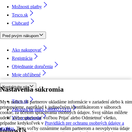
Možnosti platby
Tesco.sk
Clubcard
Pred prvým nákupom
Ako nakupovať
Registrácia
Objednanie doručenia
Moje obľúbené
Kontaktujte nás
Nastavenia súkromia
Tesco.sk
My a našich 18 partnerov ukladáme informácie v zariadení alebo k nim
pristupujeme, napríklad k jedinečným identifikátorom v súboroch
Zákaznícka linka - 0800222333
cookie, za účelom spracúvania osobných údajov. Svoj súhlas môžete
udeliť alebo spravovať voľbou Prijať alebo Odmietnuť všetko,
Výber obchodu
prípadne kedykoľvek v
Pravidlách pre ochranu osobných údajov a
cookies.
Tieto voľby oznámime našim partnerom a neovplyvnia údaje
followUs