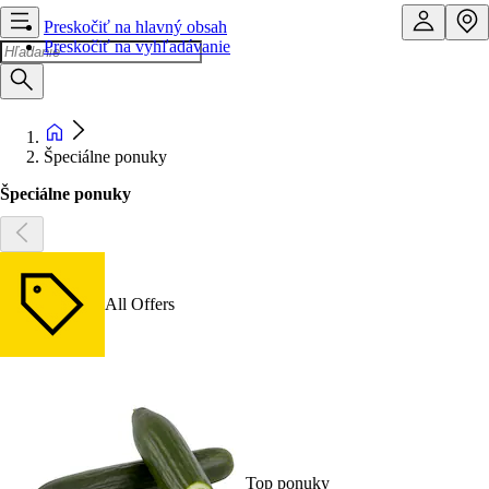
Preskočiť na hlavný obsah
Preskočiť na vyhľadávanie
Špeciálne ponuky
Špeciálne ponuky
All Offers
Top ponuky