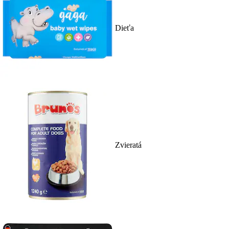
Dieťa
Zvieratá