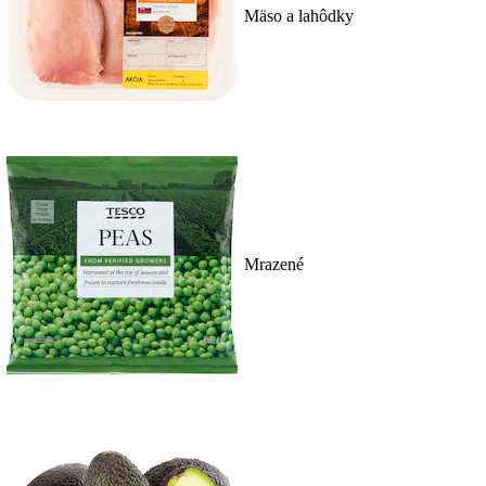
Mäso a lahôdky
Mrazené