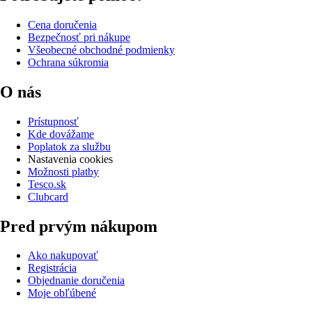
Cena doručenia
Bezpečnosť pri nákupe
Všeobecné obchodné podmienky
Ochrana súkromia
O nás
Prístupnosť
Kde dovážame
Poplatok za službu
Nastavenia cookies
Možnosti platby
Tesco.sk
Clubcard
Pred prvým nákupom
Ako nakupovať
Registrácia
Objednanie doručenia
Moje obľúbené