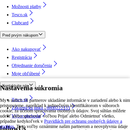
Možnosti platby
Tesco.sk
Clubcard
Pred prvým nákupom
Ako nakupovať
Registrácia
Objednanie doručenia
Moje obľúbené
Kontaktujte nás
Nastavenia súkromia
Tesco.sk
My a našich 18 partnerov ukladáme informácie v zariadení alebo k nim
pristupujeme, napríklad k jedinečným identifikátorom v súboroch
Zákaznícka linka - 0800222333
cookie, za účelom spracúvania osobných údajov. Svoj súhlas môžete
udeliť alebo spravovať voľbou Prijať alebo Odmietnuť všetko,
Výber obchodu
prípadne kedykoľvek v
Pravidlách pre ochranu osobných údajov a
cookies.
Tieto voľby oznámime našim partnerom a neovplyvnia údaje
followUs