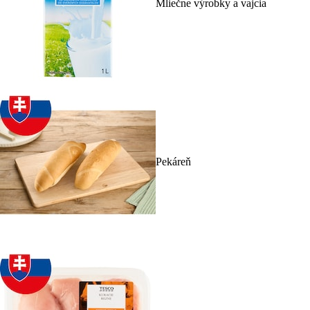
Mliečne výrobky a vajcia
Pekáreň