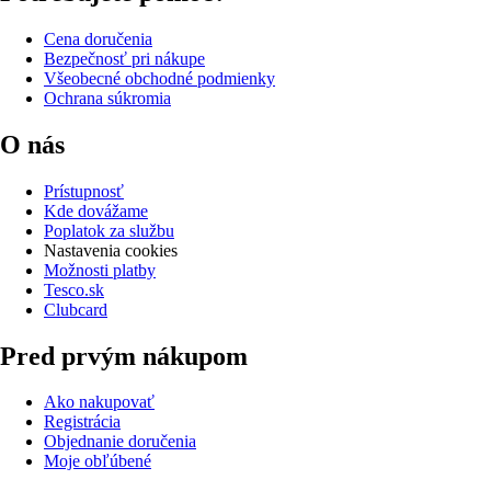
Cena doručenia
Bezpečnosť pri nákupe
Všeobecné obchodné podmienky
Ochrana súkromia
O nás
Prístupnosť
Kde dovážame
Poplatok za službu
Nastavenia cookies
Možnosti platby
Tesco.sk
Clubcard
Pred prvým nákupom
Ako nakupovať
Registrácia
Objednanie doručenia
Moje obľúbené