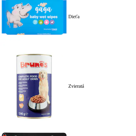
Dieťa
Zvieratá