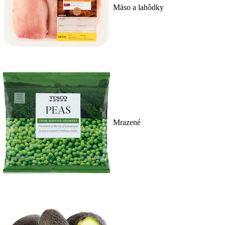
Mäso a lahôdky
Mrazené