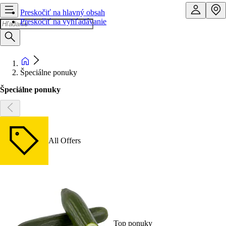
Preskočiť na hlavný obsah
Preskočiť na vyhľadávanie
Špeciálne ponuky
Špeciálne ponuky
All Offers
Top ponuky