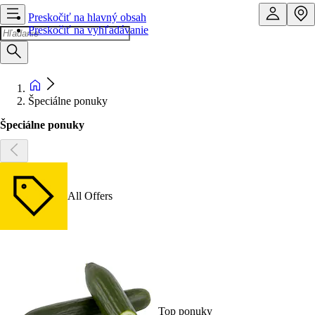
Preskočiť na hlavný obsah
Preskočiť na vyhľadávanie
Špeciálne ponuky
Špeciálne ponuky
All Offers
Top ponuky