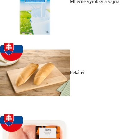
Mliečne výrobky a vajcia
Pekáreň