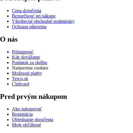
Cena doručenia
Bezpečnosť pri nákupe
Všeobecné obchodné podmienky
Ochrana súkromia
O nás
Prístupnosť
Kde dovážame
Poplatok za službu
Nastavenia cookies
Možnosti platby
Tesco.sk
Clubcard
Pred prvým nákupom
Ako nakupovať
Registrácia
Objednanie doručenia
Moje obľúbené