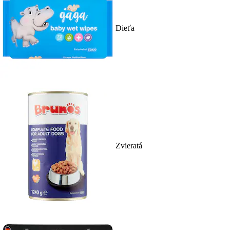
Dieťa
Zvieratá