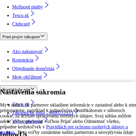
Možnosti platby
Tesco.sk
Clubcard
Pred prvým nákupom
Ako nakupovať
Registrácia
Objednanie doručenia
Moje obľúbené
Kontaktujte nás
Nastavenia súkromia
Tesco.sk
My a našich 18 partnerov ukladáme informácie v zariadení alebo k nim
pristupujeme, napríklad k jedinečným identifikátorom v súboroch
Zákaznícka linka - 0800222333
cookie, za účelom spracúvania osobných údajov. Svoj súhlas môžete
udeliť alebo spravovať voľbou Prijať alebo Odmietnuť všetko,
Výber obchodu
prípadne kedykoľvek v
Pravidlách pre ochranu osobných údajov a
cookies.
Tieto voľby oznámime našim partnerom a neovplyvnia údaje
followUs