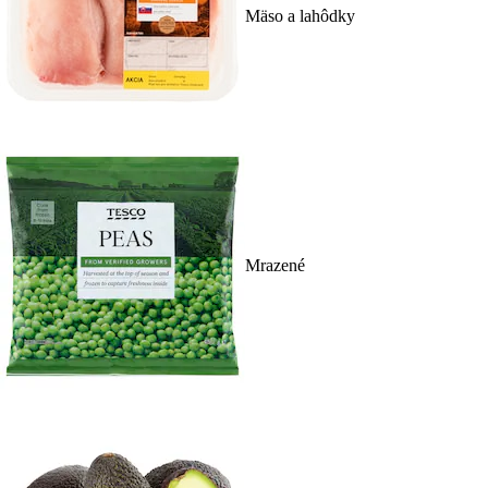
Mäso a lahôdky
Mrazené