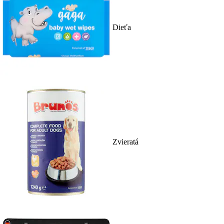
Dieťa
Zvieratá