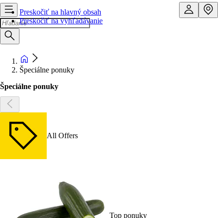
Preskočiť na hlavný obsah
Preskočiť na vyhľadávanie
Špeciálne ponuky
Špeciálne ponuky
All Offers
Top ponuky