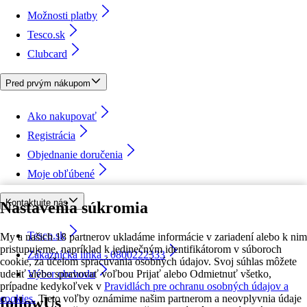
Možnosti platby
Tesco.sk
Clubcard
Pred prvým nákupom
Ako nakupovať
Registrácia
Objednanie doručenia
Moje obľúbené
Kontaktujte nás
Nastavenia súkromia
Tesco.sk
My a našich 18 partnerov ukladáme informácie v zariadení alebo k nim
pristupujeme, napríklad k jedinečným identifikátorom v súboroch
Zákaznícka linka - 0800222333
cookie, za účelom spracúvania osobných údajov. Svoj súhlas môžete
udeliť alebo spravovať voľbou Prijať alebo Odmietnuť všetko,
Výber obchodu
prípadne kedykoľvek v
Pravidlách pre ochranu osobných údajov a
cookies.
Tieto voľby oznámime našim partnerom a neovplyvnia údaje
followUs