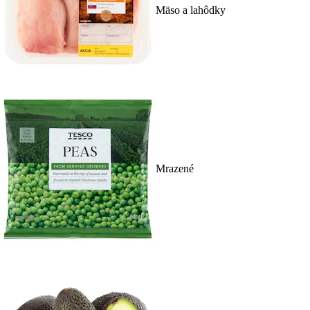
Mäso a lahôdky
Mrazené