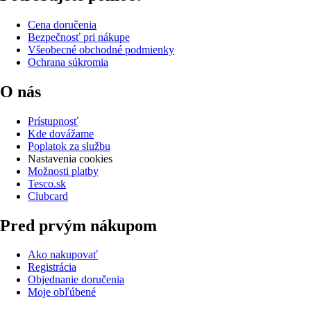
Cena doručenia
Bezpečnosť pri nákupe
Všeobecné obchodné podmienky
Ochrana súkromia
O nás
Prístupnosť
Kde dovážame
Poplatok za službu
Nastavenia cookies
Možnosti platby
Tesco.sk
Clubcard
Pred prvým nákupom
Ako nakupovať
Registrácia
Objednanie doručenia
Moje obľúbené