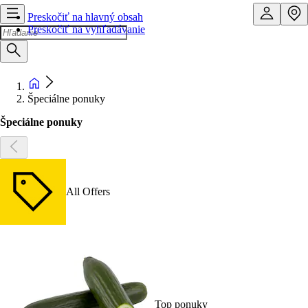
Preskočiť na hlavný obsah
Preskočiť na vyhľadávanie
Špeciálne ponuky
Špeciálne ponuky
All Offers
Top ponuky