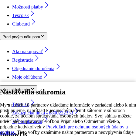
Možnosti platby
Tesco.sk
Clubcard
Pred prvým nákupom
Ako nakupovať
Registrácia
Objednanie doručenia
Moje obľúbené
Kontaktujte nás
Nastavenia súkromia
Tesco.sk
My a našich 18 partnerov ukladáme informácie v zariadení alebo k nim
pristupujeme, napríklad k jedinečným identifikátorom v súboroch
Zákaznícka linka - 0800222333
cookie, za účelom spracúvania osobných údajov. Svoj súhlas môžete
udeliť alebo spravovať voľbou Prijať alebo Odmietnuť všetko,
Výber obchodu
prípadne kedykoľvek v
Pravidlách pre ochranu osobných údajov a
cookies.
Tieto voľby oznámime našim partnerom a neovplyvnia údaje
followUs