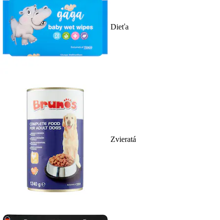
Dieťa
Zvieratá