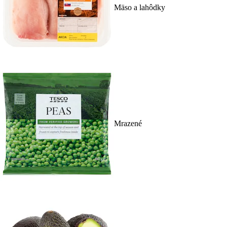
Mäso a lahôdky
Mrazené