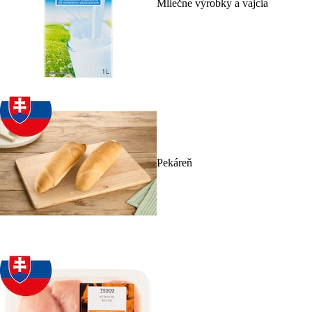
Mliečne výrobky a vajcia
Pekáreň