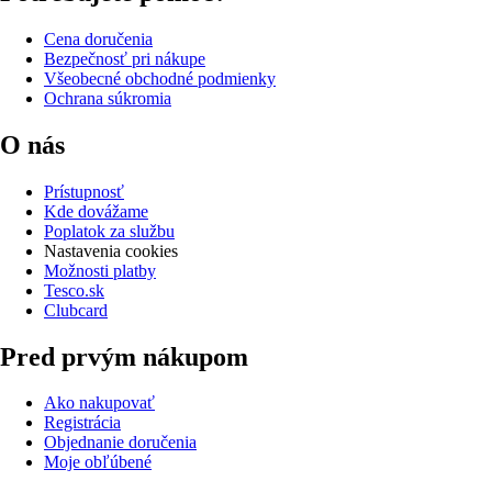
Cena doručenia
Bezpečnosť pri nákupe
Všeobecné obchodné podmienky
Ochrana súkromia
O nás
Prístupnosť
Kde dovážame
Poplatok za službu
Nastavenia cookies
Možnosti platby
Tesco.sk
Clubcard
Pred prvým nákupom
Ako nakupovať
Registrácia
Objednanie doručenia
Moje obľúbené