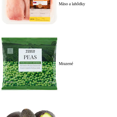
Mäso a lahôdky
Mrazené