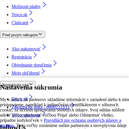
Možnosti platby
Tesco.sk
Clubcard
Pred prvým nákupom
Ako nakupovať
Registrácia
Objednanie doručenia
Moje obľúbené
Kontaktujte nás
Nastavenia súkromia
Tesco.sk
My a našich 18 partnerov ukladáme informácie v zariadení alebo k nim
pristupujeme, napríklad k jedinečným identifikátorom v súboroch
Zákaznícka linka - 0800222333
cookie, za účelom spracúvania osobných údajov. Svoj súhlas môžete
udeliť alebo spravovať voľbou Prijať alebo Odmietnuť všetko,
Výber obchodu
prípadne kedykoľvek v
Pravidlách pre ochranu osobných údajov a
cookies.
Tieto voľby oznámime našim partnerom a neovplyvnia údaje
followUs