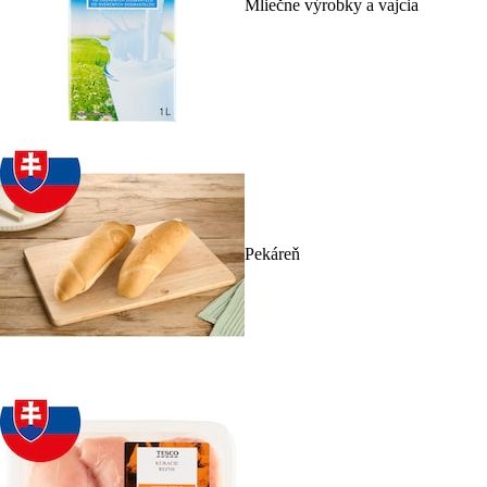
Mliečne výrobky a vajcia
Pekáreň