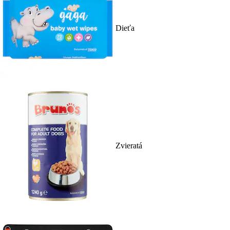
Dieťa
Zvieratá