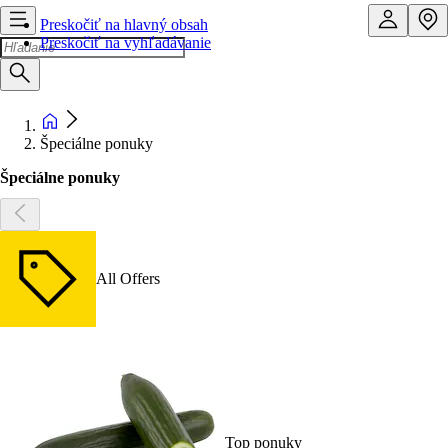
Preskočiť na hlavný obsah
Preskočiť na vyhľadávanie
Špeciálne ponuky
Špeciálne ponuky
All Offers
Top ponuky