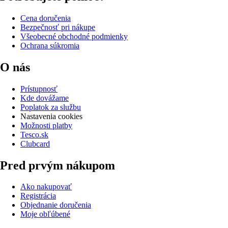
Cena doručenia
Bezpečnosť pri nákupe
Všeobecné obchodné podmienky
Ochrana súkromia
O nás
Prístupnosť
Kde dovážame
Poplatok za službu
Nastavenia cookies
Možnosti platby
Tesco.sk
Clubcard
Pred prvým nákupom
Ako nakupovať
Registrácia
Objednanie doručenia
Moje obľúbené