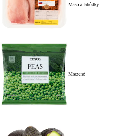
Mäso a lahôdky
Mrazené