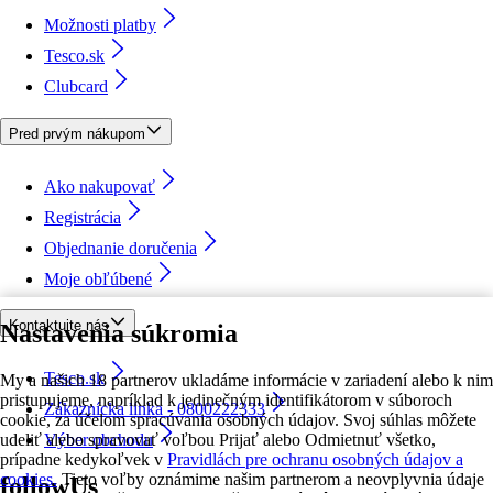
Možnosti platby
Tesco.sk
Clubcard
Pred prvým nákupom
Ako nakupovať
Registrácia
Objednanie doručenia
Moje obľúbené
Kontaktujte nás
Nastavenia súkromia
Tesco.sk
My a našich 18 partnerov ukladáme informácie v zariadení alebo k nim
pristupujeme, napríklad k jedinečným identifikátorom v súboroch
Zákaznícka linka - 0800222333
cookie, za účelom spracúvania osobných údajov. Svoj súhlas môžete
udeliť alebo spravovať voľbou Prijať alebo Odmietnuť všetko,
Výber obchodu
prípadne kedykoľvek v
Pravidlách pre ochranu osobných údajov a
cookies.
Tieto voľby oznámime našim partnerom a neovplyvnia údaje
followUs