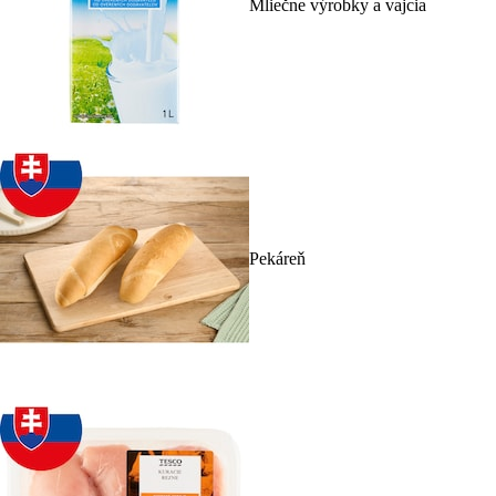
Mliečne výrobky a vajcia
Pekáreň