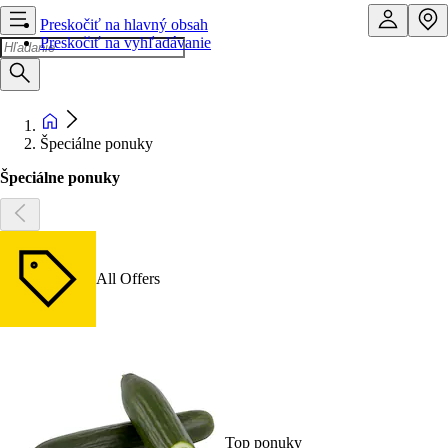
Preskočiť na hlavný obsah
Preskočiť na vyhľadávanie
Špeciálne ponuky
Špeciálne ponuky
All Offers
Top ponuky