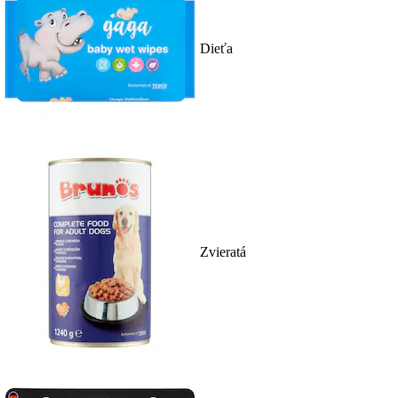
Dieťa
Zvieratá