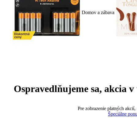
Domov a zábava
Ospravedlňujeme sa, akcia v te
Pre zobrazenie platných akcií,
Špeciálne pon