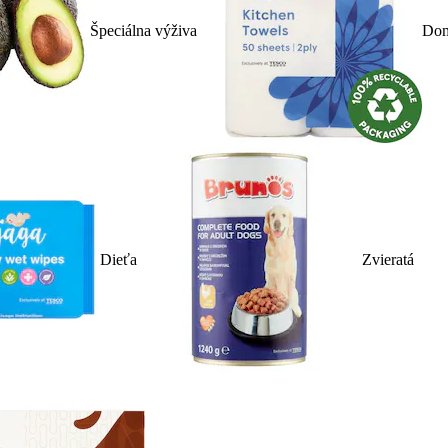
Špeciálna výživa
Dom
Dieťa
Zvieratá