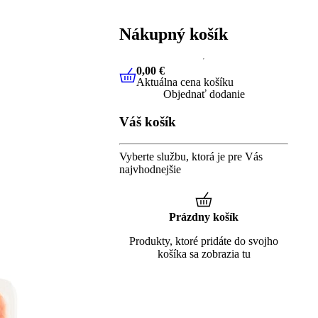
Nákupný košík
0,00 €
Aktuálna cena košíku
0,00 €
Aktuálna cena košíku
Objednať dodanie
Váš košík
Vyberte službu, ktorá je pre Vás
najvhodnejšie
Prázdny košík
Produkty, ktoré pridáte do svojho
košíka sa zobrazia tu