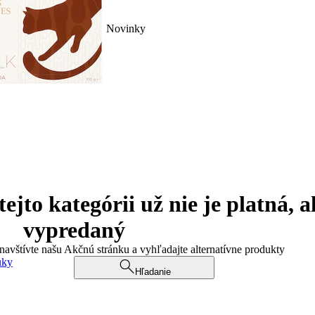
Novinky
jto kategórii už nie je platná, a
vypredaný
 navštívte našu Akčnú stránku a vyhľadajte alternatívne produkty
uky
Hľadanie