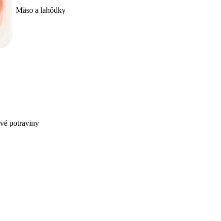
Mäso a lahôdky
ivé potraviny