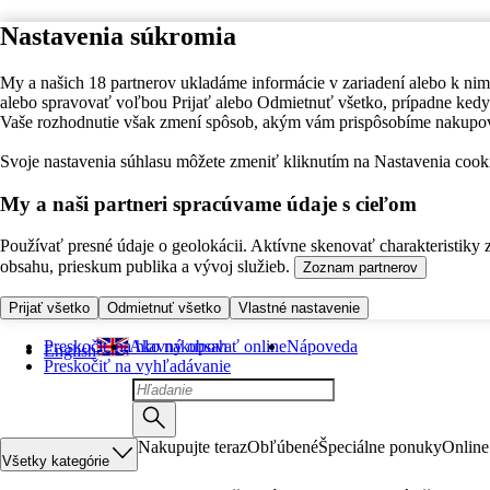
Nastavenia súkromia
My a našich 18 partnerov ukladáme informácie v zariadení alebo k nim
alebo spravovať voľbou Prijať alebo Odmietnuť všetko, prípadne ke
Vaše rozhodnutie však zmení spôsob, akým vám prispôsobíme nakupo
Svoje nastavenia súhlasu môžete zmeniť kliknutím na Nastavenia cooki
My a naši partneri spracúvame údaje s cieľom
Používať presné údaje o geolokácii. Aktívne skenovať charakteristiky 
obsahu, prieskum publika a vývoj služieb.
Zoznam partnerov
Prijať všetko
Odmietnuť všetko
Vlastné nastavenie
Preskočiť na hlavný obsah
Ako nakupovať online
Nápoveda
English
Preskočiť na vyhľadávanie
Nakupujte teraz
Obľúbené
Špeciálne ponuky
Online
Všetky kategórie