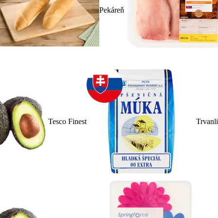
Pekáreň
Tesco Finest
Trvanl