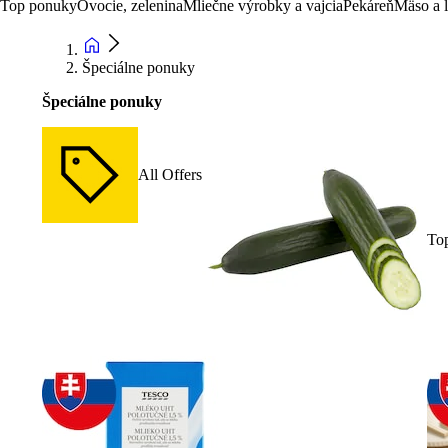
Top ponuky
Ovocie, zelenina
Mliečne výrobky a vajcia
Pekáreň
Mäso a 
Špeciálne ponuky
Špeciálne ponuky
All Offers
To