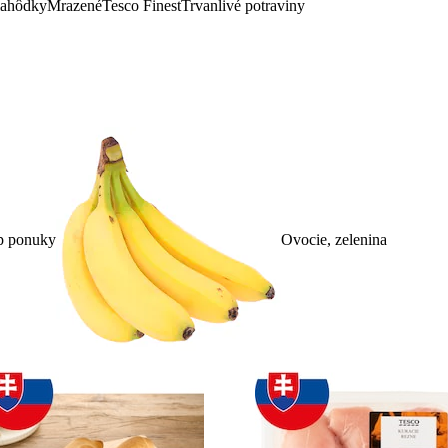
lahôdky
Mrazené
Tesco Finest
Trvanlivé potraviny
p ponuky
Ovocie, zelenina