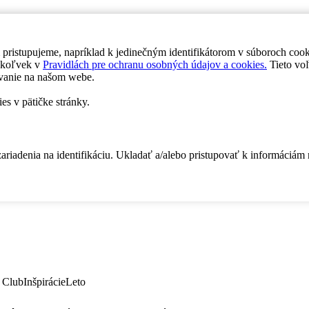
 pristupujeme, napríklad k jedinečným identifikátorom v súboroch coo
dykoľvek v
Pravidlách pre ochranu osobných údajov a cookies.
Tieto voľ
vanie na našom webe.
es v pätičke stránky.
zariadenia na identifikáciu. Ukladať a/alebo pristupovať k informáciám
 Club
Inšpirácie
Leto