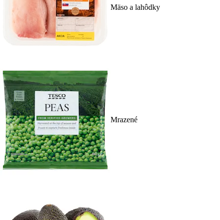
Mäso a lahôdky
Mrazené