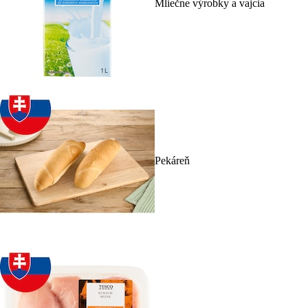
Mliečne výrobky a vajcia
Pekáreň