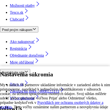
Možnosti platby
Tesco.sk
Clubcard
Pred prvým nákupom
Ako nakupovať
Registrácia
Objednanie doručenia
Moje obľúbené
Kontaktujte nás
Nastavenia súkromia
Tesco.sk
My a našich 18 partnerov ukladáme informácie v zariadení alebo k nim
pristupujeme, napríklad k jedinečným identifikátorom v súboroch
Zákaznícka linka - 0800222333
cookie, za účelom spracúvania osobných údajov. Svoj súhlas môžete
udeliť alebo spravovať voľbou Prijať alebo Odmietnuť všetko,
Výber obchodu
prípadne kedykoľvek v
Pravidlách pre ochranu osobných údajov a
cookies.
Tieto voľby oznámime našim partnerom a neovplyvnia údaje
followUs