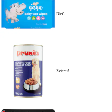
Dieťa
Zvieratá