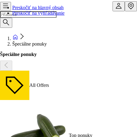
Preskočiť na hlavný obsah
Preskočiť na vyhľadávanie
Špeciálne ponuky
Špeciálne ponuky
All Offers
Top ponuky