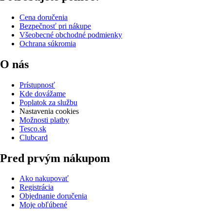
Cena doručenia
Bezpečnosť pri nákupe
Všeobecné obchodné podmienky
Ochrana súkromia
O nás
Prístupnosť
Kde dovážame
Poplatok za službu
Nastavenia cookies
Možnosti platby
Tesco.sk
Clubcard
Pred prvým nákupom
Ako nakupovať
Registrácia
Objednanie doručenia
Moje obľúbené