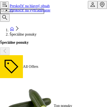
Preskočiť na hlavný obsah
Preskočiť na vyhľadávanie
Špeciálne ponuky
Špeciálne ponuky
All Offers
Top ponuky