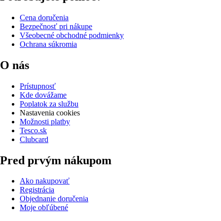
Cena doručenia
Bezpečnosť pri nákupe
Všeobecné obchodné podmienky
Ochrana súkromia
O nás
Prístupnosť
Kde dovážame
Poplatok za službu
Nastavenia cookies
Možnosti platby
Tesco.sk
Clubcard
Pred prvým nákupom
Ako nakupovať
Registrácia
Objednanie doručenia
Moje obľúbené