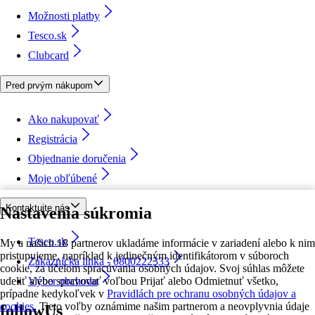
Možnosti platby
Tesco.sk
Clubcard
Pred prvým nákupom
Ako nakupovať
Registrácia
Objednanie doručenia
Moje obľúbené
Kontaktujte nás
Nastavenia súkromia
Tesco.sk
My a našich 18 partnerov ukladáme informácie v zariadení alebo k nim
pristupujeme, napríklad k jedinečným identifikátorom v súboroch
Zákaznícka linka - 0800222333
cookie, za účelom spracúvania osobných údajov. Svoj súhlas môžete
udeliť alebo spravovať voľbou Prijať alebo Odmietnuť všetko,
Výber obchodu
prípadne kedykoľvek v
Pravidlách pre ochranu osobných údajov a
cookies.
Tieto voľby oznámime našim partnerom a neovplyvnia údaje
followUs