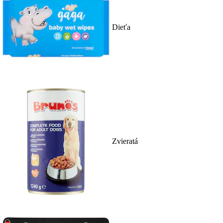
Dieťa
Zvieratá