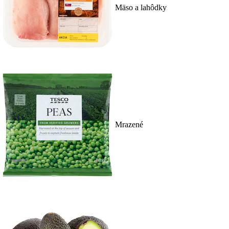
Mäso a lahôdky
Mrazené