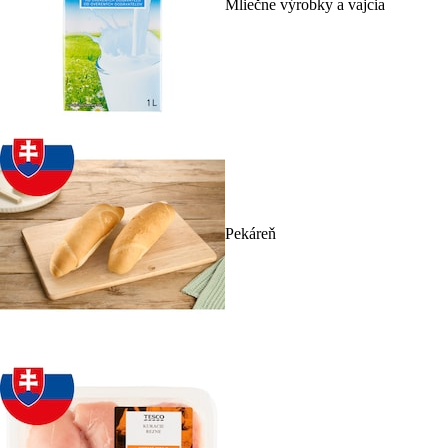
Mliečne výrobky a vajcia
Pekáreň