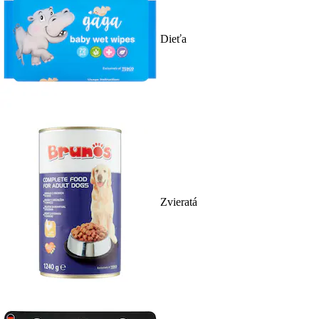
Dieťa
Zvieratá