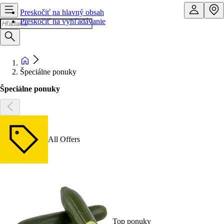
Preskočiť na hlavný obsah
Preskočiť na vyhľadávanie
Špeciálne ponuky
Špeciálne ponuky
All Offers
Top ponuky