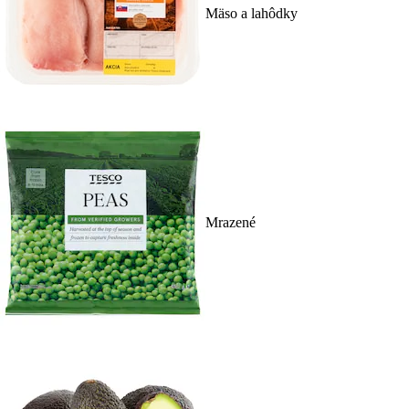
Mäso a lahôdky
Mrazené