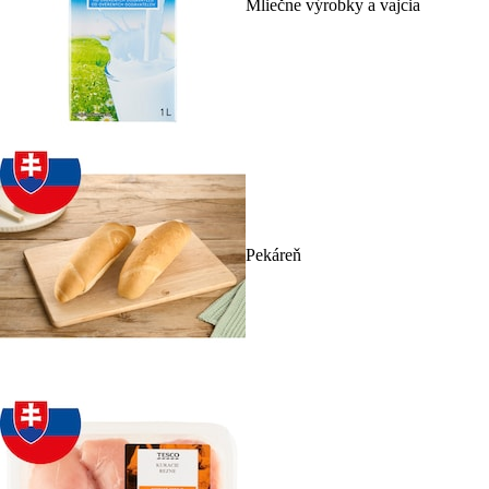
Mliečne výrobky a vajcia
Pekáreň