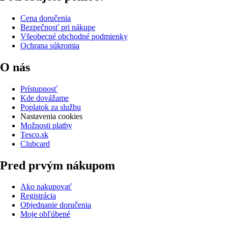
Cena doručenia
Bezpečnosť pri nákupe
Všeobecné obchodné podmienky
Ochrana súkromia
O nás
Prístupnosť
Kde dovážame
Poplatok za službu
Nastavenia cookies
Možnosti platby
Tesco.sk
Clubcard
Pred prvým nákupom
Ako nakupovať
Registrácia
Objednanie doručenia
Moje obľúbené