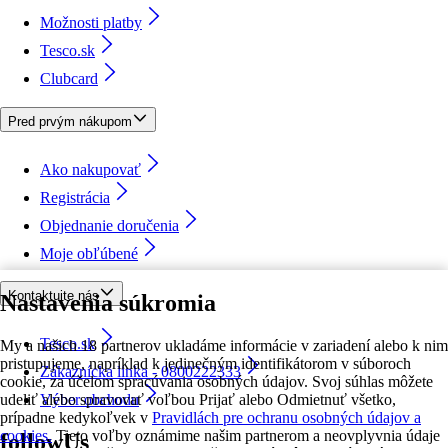
Možnosti platby
Tesco.sk
Clubcard
Pred prvým nákupom
Ako nakupovať
Registrácia
Objednanie doručenia
Moje obľúbené
Kontaktujte nás
Nastavenia súkromia
Tesco.sk
My a našich 18 partnerov ukladáme informácie v zariadení alebo k nim
pristupujeme, napríklad k jedinečným identifikátorom v súboroch
Zákaznícka linka - 0800222333
cookie, za účelom spracúvania osobných údajov. Svoj súhlas môžete
udeliť alebo spravovať voľbou Prijať alebo Odmietnuť všetko,
Výber obchodu
prípadne kedykoľvek v
Pravidlách pre ochranu osobných údajov a
cookies.
Tieto voľby oznámime našim partnerom a neovplyvnia údaje
followUs