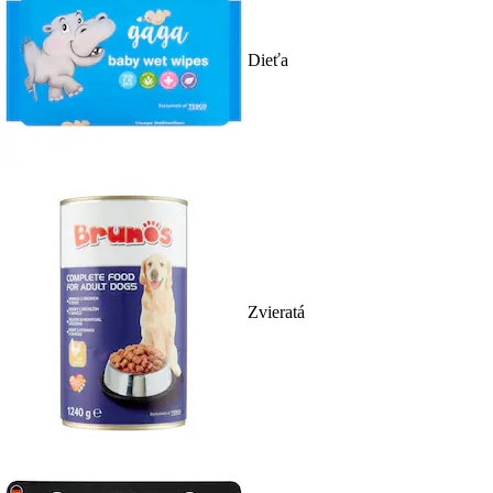
Dieťa
Zvieratá