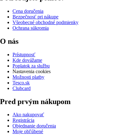
Cena doručenia
Bezpečnosť pri nákupe
Všeobecné obchodné podmienky
Ochrana súkromia
O nás
Prístupnosť
Kde dovážame
Poplatok za službu
Nastavenia cookies
Možnosti platby
Tesco.sk
Clubcard
Pred prvým nákupom
Ako nakupovať
Registrácia
Objednanie doručenia
Moje obľúbené