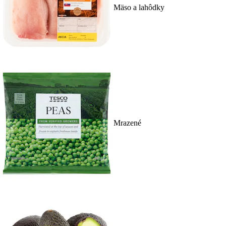
Mäso a lahôdky
Mrazené