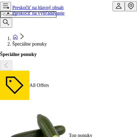
Preskočiť na hlavný obsah
Preskočiť na vyhľadávanie
Špeciálne ponuky
Špeciálne ponuky
All Offers
Top ponuky