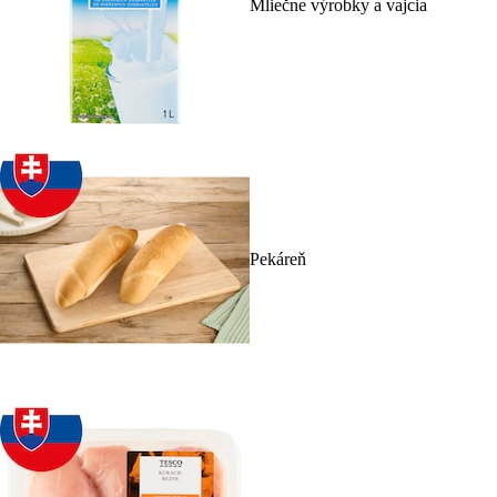
Mliečne výrobky a vajcia
Pekáreň