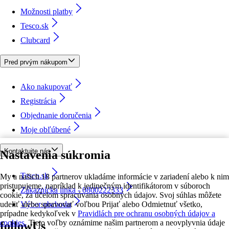
Možnosti platby
Tesco.sk
Clubcard
Pred prvým nákupom
Ako nakupovať
Registrácia
Objednanie doručenia
Moje obľúbené
Kontaktujte nás
Nastavenia súkromia
Tesco.sk
My a našich 18 partnerov ukladáme informácie v zariadení alebo k nim
pristupujeme, napríklad k jedinečným identifikátorom v súboroch
Zákaznícka linka - 0800222333
cookie, za účelom spracúvania osobných údajov. Svoj súhlas môžete
udeliť alebo spravovať voľbou Prijať alebo Odmietnuť všetko,
Výber obchodu
prípadne kedykoľvek v
Pravidlách pre ochranu osobných údajov a
cookies.
Tieto voľby oznámime našim partnerom a neovplyvnia údaje
followUs