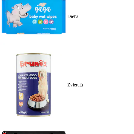
Dieťa
Zvieratá