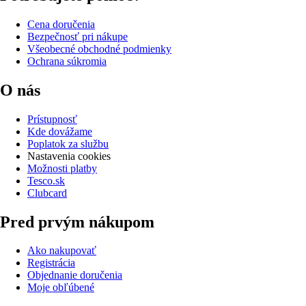
Cena doručenia
Bezpečnosť pri nákupe
Všeobecné obchodné podmienky
Ochrana súkromia
O nás
Prístupnosť
Kde dovážame
Poplatok za službu
Nastavenia cookies
Možnosti platby
Tesco.sk
Clubcard
Pred prvým nákupom
Ako nakupovať
Registrácia
Objednanie doručenia
Moje obľúbené