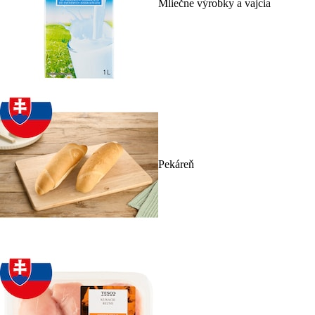
Mliečne výrobky a vajcia
Pekáreň