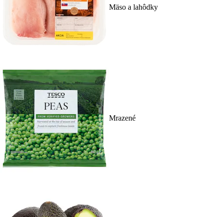
Mäso a lahôdky
Mrazené