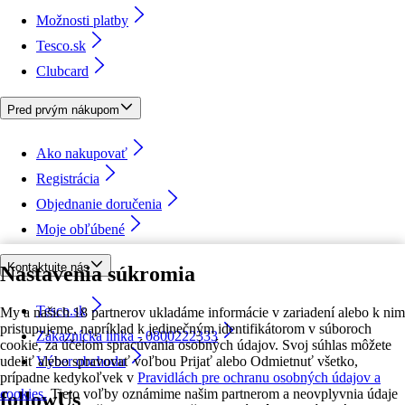
Možnosti platby
Tesco.sk
Clubcard
Pred prvým nákupom
Ako nakupovať
Registrácia
Objednanie doručenia
Moje obľúbené
Kontaktujte nás
Nastavenia súkromia
Tesco.sk
My a našich 18 partnerov ukladáme informácie v zariadení alebo k nim
pristupujeme, napríklad k jedinečným identifikátorom v súboroch
Zákaznícka linka - 0800222333
cookie, za účelom spracúvania osobných údajov. Svoj súhlas môžete
udeliť alebo spravovať voľbou Prijať alebo Odmietnuť všetko,
Výber obchodu
prípadne kedykoľvek v
Pravidlách pre ochranu osobných údajov a
cookies.
Tieto voľby oznámime našim partnerom a neovplyvnia údaje
followUs