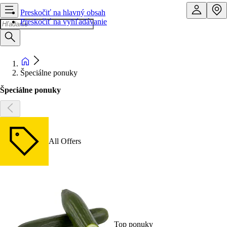
Preskočiť na hlavný obsah
Preskočiť na vyhľadávanie
Špeciálne ponuky
Špeciálne ponuky
All Offers
Top ponuky