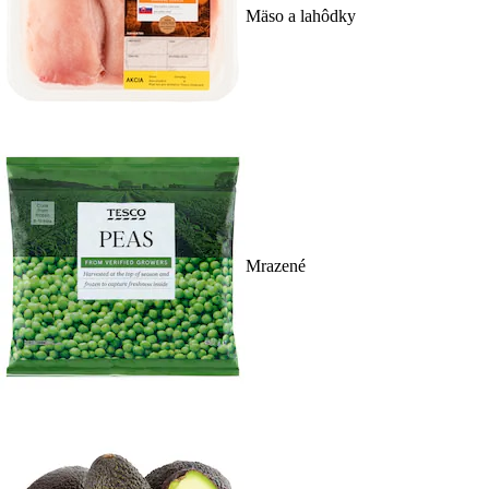
Mäso a lahôdky
Mrazené