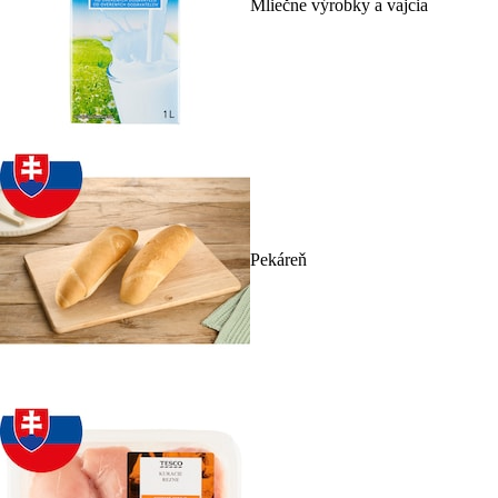
Mliečne výrobky a vajcia
Pekáreň