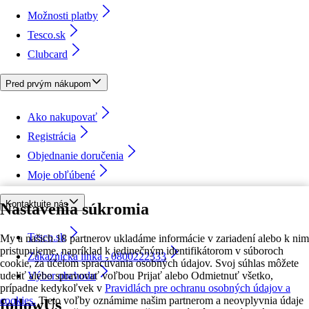
Možnosti platby
Tesco.sk
Clubcard
Pred prvým nákupom
Ako nakupovať
Registrácia
Objednanie doručenia
Moje obľúbené
Kontaktujte nás
Nastavenia súkromia
Tesco.sk
My a našich 18 partnerov ukladáme informácie v zariadení alebo k nim
pristupujeme, napríklad k jedinečným identifikátorom v súboroch
Zákaznícka linka - 0800222333
cookie, za účelom spracúvania osobných údajov. Svoj súhlas môžete
udeliť alebo spravovať voľbou Prijať alebo Odmietnuť všetko,
Výber obchodu
prípadne kedykoľvek v
Pravidlách pre ochranu osobných údajov a
cookies.
Tieto voľby oznámime našim partnerom a neovplyvnia údaje
followUs