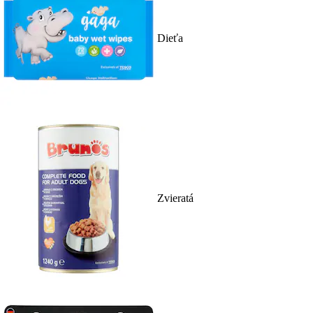
Dieťa
Zvieratá