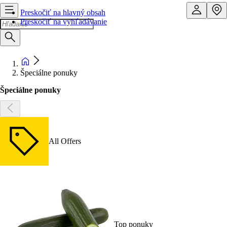
Preskočiť na hlavný obsah
Preskočiť na vyhľadávanie
Špeciálne ponuky
Špeciálne ponuky
All Offers
Top ponuky