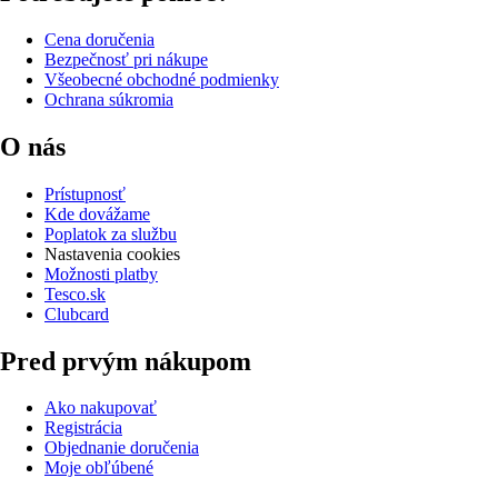
Cena doručenia
Bezpečnosť pri nákupe
Všeobecné obchodné podmienky
Ochrana súkromia
O nás
Prístupnosť
Kde dovážame
Poplatok za službu
Nastavenia cookies
Možnosti platby
Tesco.sk
Clubcard
Pred prvým nákupom
Ako nakupovať
Registrácia
Objednanie doručenia
Moje obľúbené