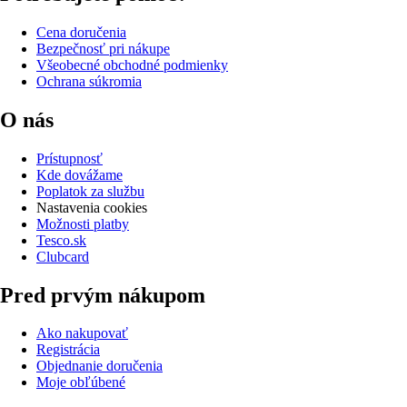
Cena doručenia
Bezpečnosť pri nákupe
Všeobecné obchodné podmienky
Ochrana súkromia
O nás
Prístupnosť
Kde dovážame
Poplatok za službu
Nastavenia cookies
Možnosti platby
Tesco.sk
Clubcard
Pred prvým nákupom
Ako nakupovať
Registrácia
Objednanie doručenia
Moje obľúbené