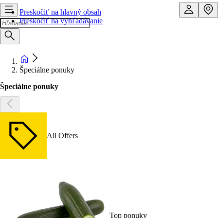
Preskočiť na hlavný obsah
Preskočiť na vyhľadávanie
Špeciálne ponuky
Špeciálne ponuky
All Offers
Top ponuky