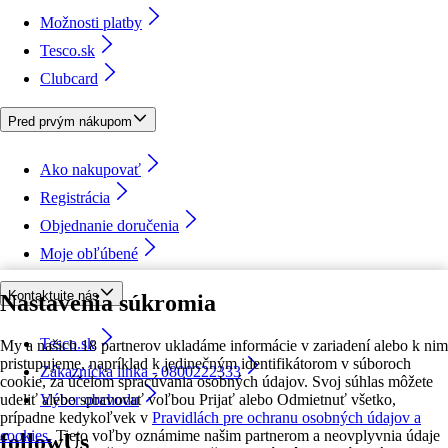
Možnosti platby
Tesco.sk
Clubcard
Pred prvým nákupom
Ako nakupovať
Registrácia
Objednanie doručenia
Moje obľúbené
Kontaktujte nás
Nastavenia súkromia
Tesco.sk
My a našich 18 partnerov ukladáme informácie v zariadení alebo k nim
pristupujeme, napríklad k jedinečným identifikátorom v súboroch
Zákaznícka linka - 0800222333
cookie, za účelom spracúvania osobných údajov. Svoj súhlas môžete
udeliť alebo spravovať voľbou Prijať alebo Odmietnuť všetko,
Výber obchodu
prípadne kedykoľvek v
Pravidlách pre ochranu osobných údajov a
cookies.
Tieto voľby oznámime našim partnerom a neovplyvnia údaje
followUs