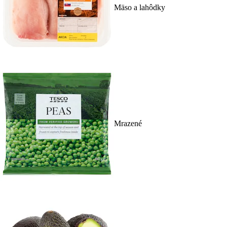
Mäso a lahôdky
Mrazené