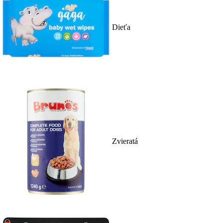
Dieťa
Zvieratá