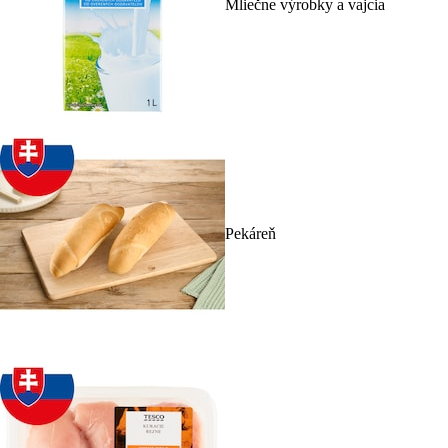
Mliečne výrobky a vajcia
Pekáreň