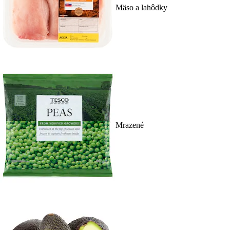
Mäso a lahôdky
Mrazené