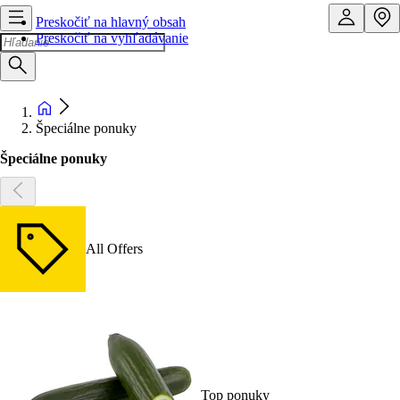
Preskočiť na hlavný obsah
Preskočiť na vyhľadávanie
Špeciálne ponuky
Špeciálne ponuky
All Offers
Top ponuky