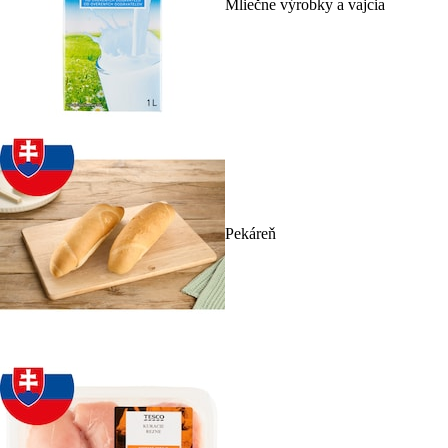
Mliečne výrobky a vajcia
Pekáreň