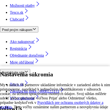
Možnosti platby
Tesco.sk
Clubcard
Pred prvým nákupom
Ako nakupovať
Registrácia
Objednanie doručenia
Moje obľúbené
Kontaktujte nás
Nastavenia súkromia
Tesco.sk
My a našich 18 partnerov ukladáme informácie v zariadení alebo k nim
pristupujeme, napríklad k jedinečným identifikátorom v súboroch
Zákaznícka linka - 0800222333
cookie, za účelom spracúvania osobných údajov. Svoj súhlas môžete
udeliť alebo spravovať voľbou Prijať alebo Odmietnuť všetko,
Výber obchodu
prípadne kedykoľvek v
Pravidlách pre ochranu osobných údajov a
cookies.
Tieto voľby oznámime našim partnerom a neovplyvnia údaje
followUs