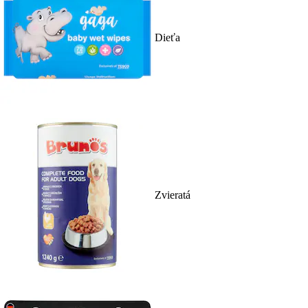
Dieťa
Zvieratá