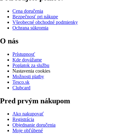
Cena doručenia
Bezpečnosť pri nákupe
Všeobecné obchodné podmienky
Ochrana súkromia
O nás
Prístupnosť
Kde dovážame
Poplatok za službu
Nastavenia cookies
Možnosti platby
Tesco.sk
Clubcard
Pred prvým nákupom
Ako nakupovať
Registrácia
Objednanie doručenia
Moje obľúbené