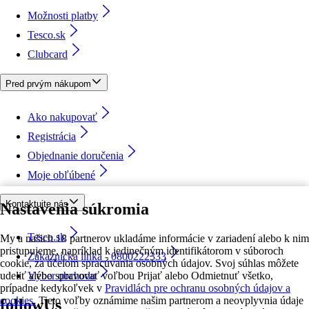
Možnosti platby
Tesco.sk
Clubcard
Pred prvým nákupom
Ako nakupovať
Registrácia
Objednanie doručenia
Moje obľúbené
Kontaktujte nás
Nastavenia súkromia
Tesco.sk
My a našich 18 partnerov ukladáme informácie v zariadení alebo k nim
pristupujeme, napríklad k jedinečným identifikátorom v súboroch
Zákaznícka linka - 0800222333
cookie, za účelom spracúvania osobných údajov. Svoj súhlas môžete
udeliť alebo spravovať voľbou Prijať alebo Odmietnuť všetko,
Výber obchodu
prípadne kedykoľvek v
Pravidlách pre ochranu osobných údajov a
cookies.
Tieto voľby oznámime našim partnerom a neovplyvnia údaje
followUs