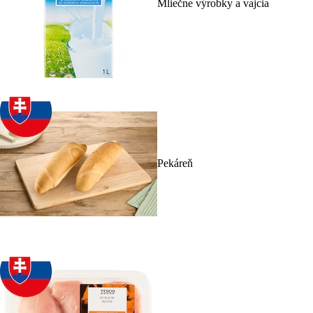
Mliečne výrobky a vajcia
Pekáreň