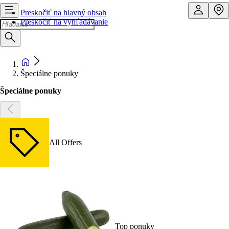
Preskočiť na hlavný obsah
Preskočiť na vyhľadávanie
Špeciálne ponuky
Špeciálne ponuky
All Offers
Top ponuky