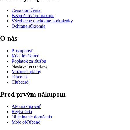
Cena doručenia
Bezpečnosť pri nákupe
Všeobecné obchodné podmienky
Ochrana súkromia
O nás
Prístupnosť
Kde dovážame
Poplatok za službu
Nastavenia cookies
Možnosti platby
Tesco.sk
Clubcard
Pred prvým nákupom
Ako nakupovať
Registrácia
Objednanie doručenia
Moje obľúbené