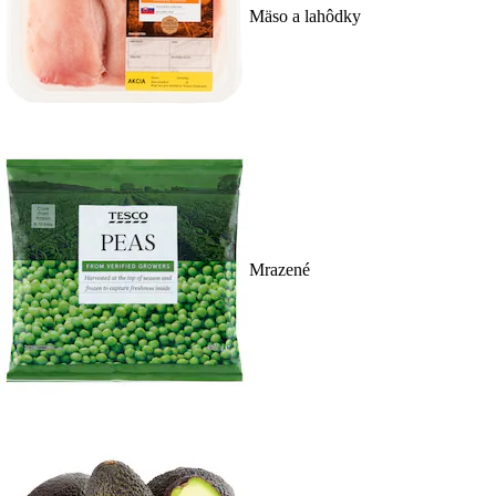
Mäso a lahôdky
Mrazené