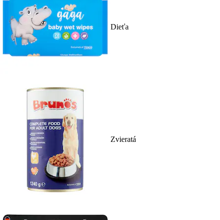
Dieťa
Zvieratá