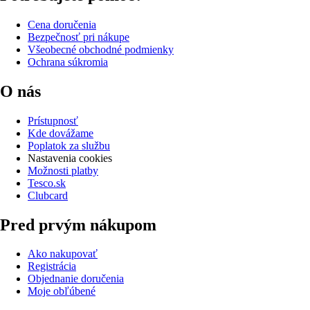
Cena doručenia
Bezpečnosť pri nákupe
Všeobecné obchodné podmienky
Ochrana súkromia
O nás
Prístupnosť
Kde dovážame
Poplatok za službu
Nastavenia cookies
Možnosti platby
Tesco.sk
Clubcard
Pred prvým nákupom
Ako nakupovať
Registrácia
Objednanie doručenia
Moje obľúbené