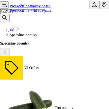
Preskočiť na hlavný obsah
Preskočiť na vyhľadávanie
Špeciálne ponuky
Špeciálne ponuky
All Offers
Top ponuky