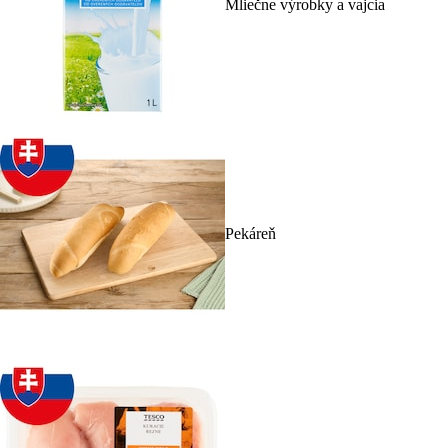
Mliečne výrobky a vajcia
Pekáreň