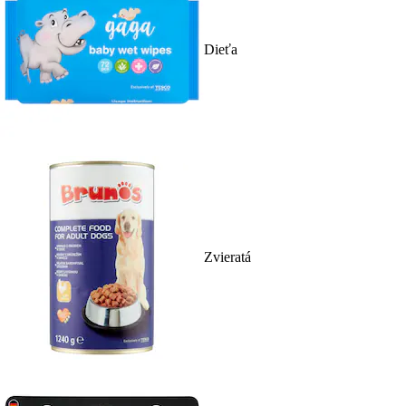
Dieťa
Zvieratá