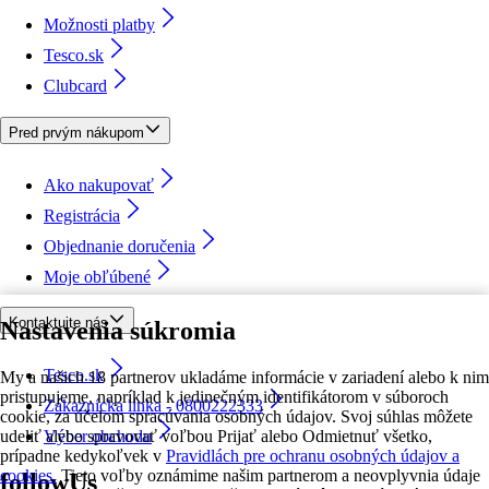
Možnosti platby
Tesco.sk
Clubcard
Pred prvým nákupom
Ako nakupovať
Registrácia
Objednanie doručenia
Moje obľúbené
Kontaktujte nás
Nastavenia súkromia
Tesco.sk
My a našich 18 partnerov ukladáme informácie v zariadení alebo k nim
pristupujeme, napríklad k jedinečným identifikátorom v súboroch
Zákaznícka linka - 0800222333
cookie, za účelom spracúvania osobných údajov. Svoj súhlas môžete
udeliť alebo spravovať voľbou Prijať alebo Odmietnuť všetko,
Výber obchodu
prípadne kedykoľvek v
Pravidlách pre ochranu osobných údajov a
cookies.
Tieto voľby oznámime našim partnerom a neovplyvnia údaje
followUs