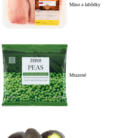
Mäso a lahôdky
Mrazené