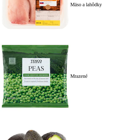
Mäso a lahôdky
Mrazené