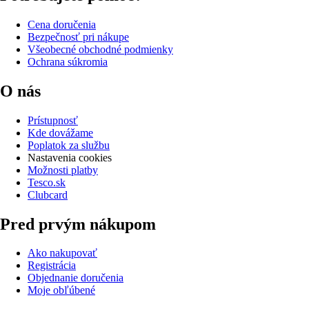
Cena doručenia
Bezpečnosť pri nákupe
Všeobecné obchodné podmienky
Ochrana súkromia
O nás
Prístupnosť
Kde dovážame
Poplatok za službu
Nastavenia cookies
Možnosti platby
Tesco.sk
Clubcard
Pred prvým nákupom
Ako nakupovať
Registrácia
Objednanie doručenia
Moje obľúbené