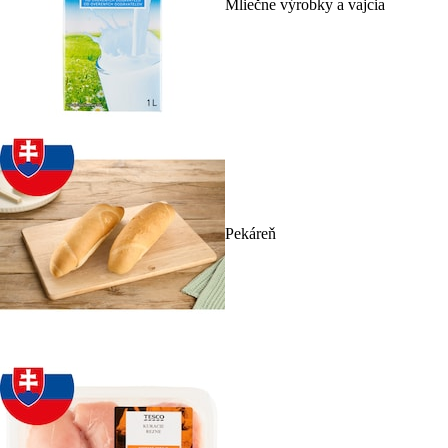
Mliečne výrobky a vajcia
Pekáreň