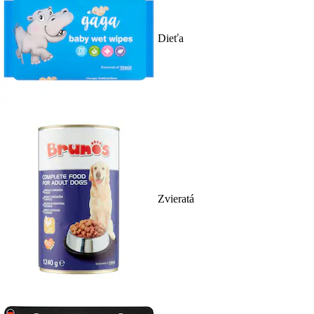
Dieťa
Zvieratá