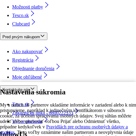
Možnosti platby
Tesco.sk
Clubcard
Pred prvým nákupom
Ako nakupovať
Registrácia
Objednanie doručenia
Moje obľúbené
Kontaktujte nás
Nastavenia súkromia
Tesco.sk
My a našich 18 partnerov ukladáme informácie v zariadení alebo k nim
pristupujeme, napríklad k jedinečným identifikátorom v súboroch
Zákaznícka linka - 0800222333
cookie, za účelom spracúvania osobných údajov. Svoj súhlas môžete
udeliť alebo spravovať voľbou Prijať alebo Odmietnuť všetko,
Výber obchodu
prípadne kedykoľvek v
Pravidlách pre ochranu osobných údajov a
cookies.
Tieto voľby oznámime našim partnerom a neovplyvnia údaje
followUs