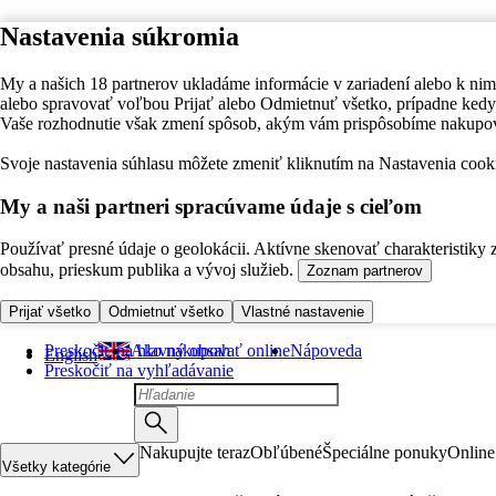
Nastavenia súkromia
My a našich 18 partnerov ukladáme informácie v zariadení alebo k nim
alebo spravovať voľbou Prijať alebo Odmietnuť všetko, prípadne ke
Vaše rozhodnutie však zmení spôsob, akým vám prispôsobíme nakupo
Svoje nastavenia súhlasu môžete zmeniť kliknutím na Nastavenia cooki
My a naši partneri spracúvame údaje s cieľom
Používať presné údaje o geolokácii. Aktívne skenovať charakteristiky 
obsahu, prieskum publika a vývoj služieb.
Zoznam partnerov
Prijať všetko
Odmietnuť všetko
Vlastné nastavenie
Preskočiť na hlavný obsah
Ako nakupovať online
Nápoveda
English
Preskočiť na vyhľadávanie
Nakupujte teraz
Obľúbené
Špeciálne ponuky
Online
Všetky kategórie