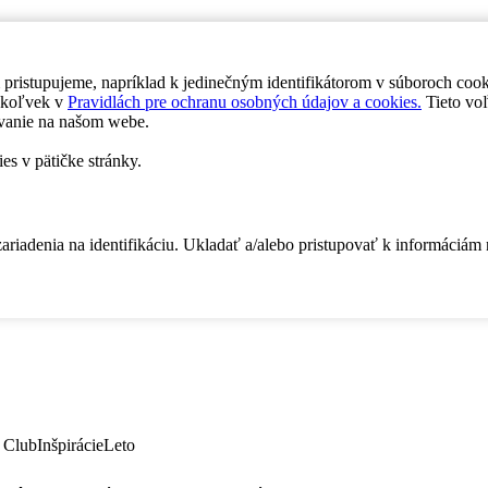
 pristupujeme, napríklad k jedinečným identifikátorom v súboroch coo
dykoľvek v
Pravidlách pre ochranu osobných údajov a cookies.
Tieto voľ
vanie na našom webe.
es v pätičke stránky.
zariadenia na identifikáciu. Ukladať a/alebo pristupovať k informáciám
 Club
Inšpirácie
Leto