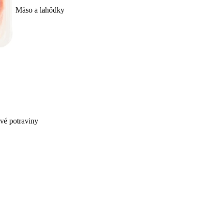
Mäso a lahôdky
ivé potraviny