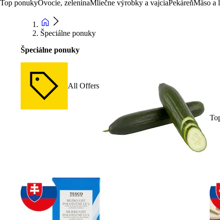
Top ponuky
Ovocie, zelenina
Mliečne výrobky a vajcia
Pekáreň
Mäso a 
Špeciálne ponuky
Špeciálne ponuky
All Offers
To