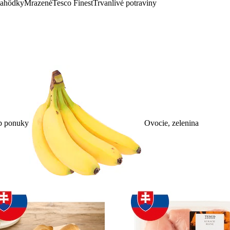
lahôdky
Mrazené
Tesco Finest
Trvanlivé potraviny
p ponuky
Ovocie, zelenina