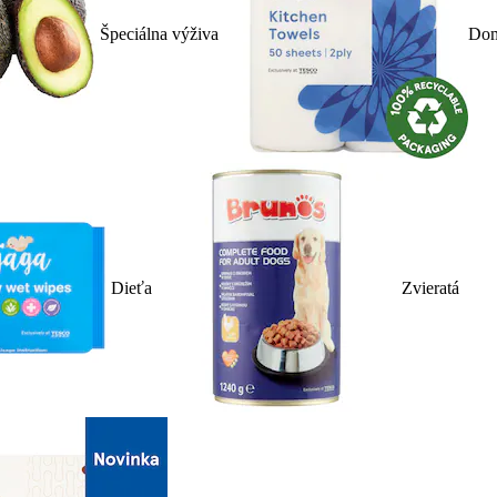
Špeciálna výživa
Dom
Dieťa
Zvieratá