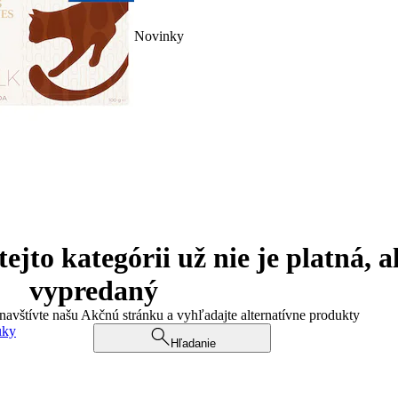
Novinky
jto kategórii už nie je platná, a
vypredaný
 navštívte našu Akčnú stránku a vyhľadajte alternatívne produkty
uky
Hľadanie