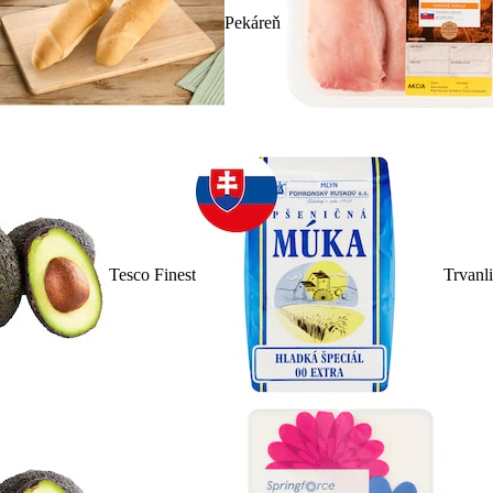
Pekáreň
Tesco Finest
Trvanl