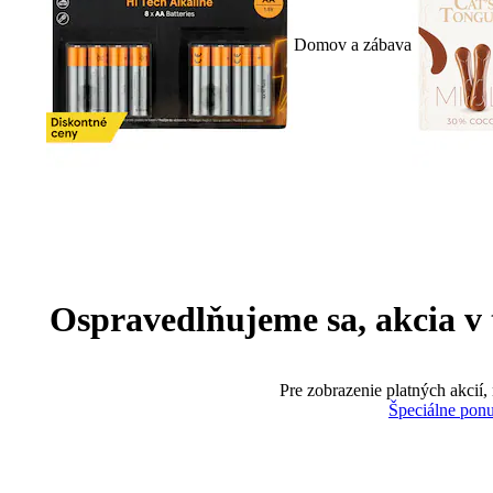
Domov a zábava
Ospravedlňujeme sa, akcia v te
Pre zobrazenie platných akcií,
Špeciálne pon