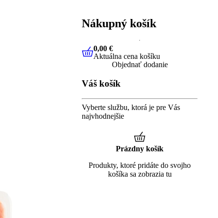
Nákupný košík
0,00 €
Aktuálna cena košíku
0,00 €
Aktuálna cena košíku
Objednať dodanie
Váš košík
Vyberte službu, ktorá je pre Vás
najvhodnejšie
Prázdny košík
Produkty, ktoré pridáte do svojho
košíka sa zobrazia tu