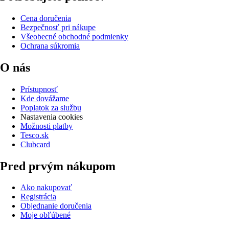
Cena doručenia
Bezpečnosť pri nákupe
Všeobecné obchodné podmienky
Ochrana súkromia
O nás
Prístupnosť
Kde dovážame
Poplatok za službu
Nastavenia cookies
Možnosti platby
Tesco.sk
Clubcard
Pred prvým nákupom
Ako nakupovať
Registrácia
Objednanie doručenia
Moje obľúbené