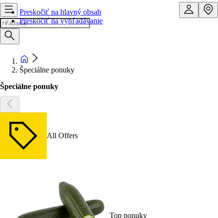
Preskočiť na hlavný obsah
Preskočiť na vyhľadávanie
Špeciálne ponuky
Špeciálne ponuky
All Offers
Top ponuky