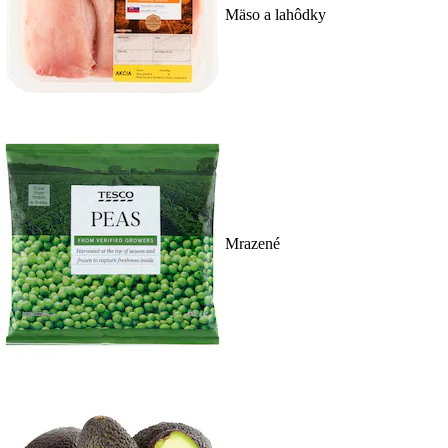
Mäso a lahôdky
Mrazené