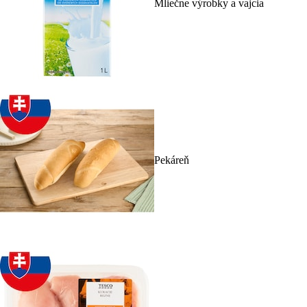
Mliečne výrobky a vajcia
Pekáreň