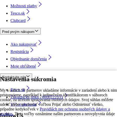
Možnosti platby
Tesco.sk
Clubcard
Pred prvým nákupom
Ako nakupovať
Registrácia
Objednanie doručenia
Moje obľúbené
Kontaktujte nás
Nastavenia súkromia
Tesco.sk
My a našich 18 partnerov ukladáme informácie v zariadení alebo k nim
pristupujeme, napríklad k jedinečným identifikátorom v súboroch
Zákaznícka linka - 0800222333
cookie, za účelom spracúvania osobných údajov. Svoj súhlas môžete
udeliť alebo spravovať voľbou Prijať alebo Odmietnuť všetko,
Výber obchodu
prípadne kedykoľvek v
Pravidlách pre ochranu osobných údajov a
cookies.
Tieto voľby oznámime našim partnerom a neovplyvnia údaje
followUs