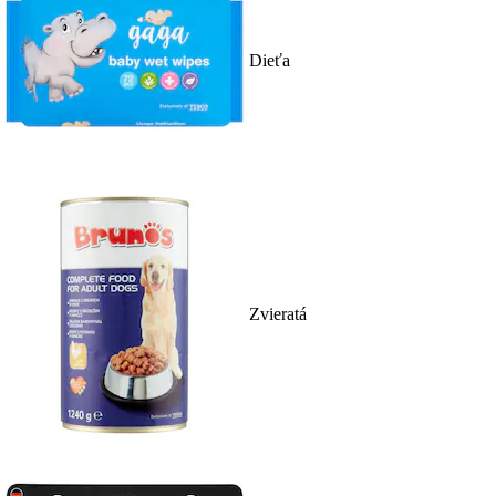
Dieťa
Zvieratá