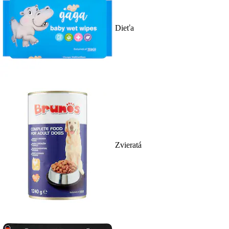
Dieťa
Zvieratá