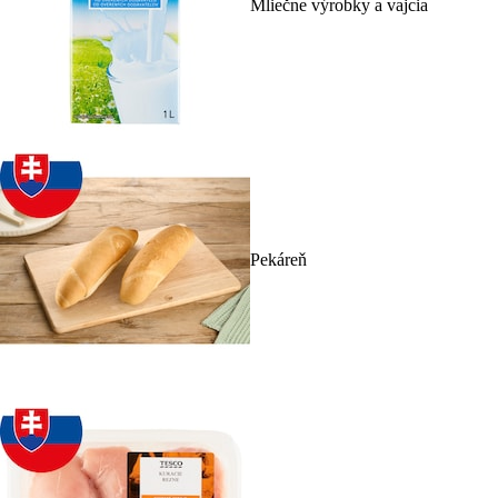
Mliečne výrobky a vajcia
Pekáreň