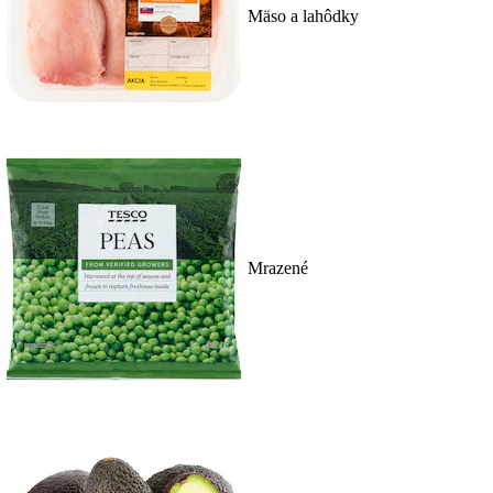
Mäso a lahôdky
Mrazené