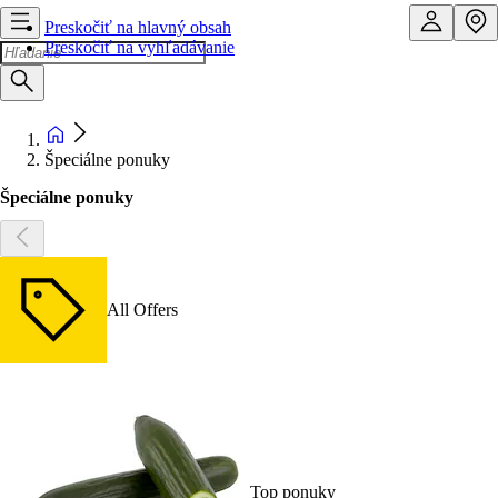
Preskočiť na hlavný obsah
Preskočiť na vyhľadávanie
Špeciálne ponuky
Špeciálne ponuky
All Offers
Top ponuky