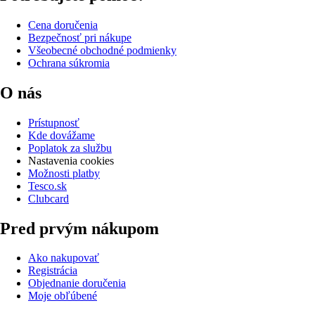
Cena doručenia
Bezpečnosť pri nákupe
Všeobecné obchodné podmienky
Ochrana súkromia
O nás
Prístupnosť
Kde dovážame
Poplatok za službu
Nastavenia cookies
Možnosti platby
Tesco.sk
Clubcard
Pred prvým nákupom
Ako nakupovať
Registrácia
Objednanie doručenia
Moje obľúbené