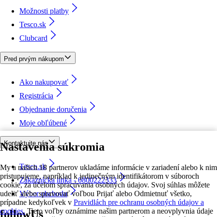
Možnosti platby
Tesco.sk
Clubcard
Pred prvým nákupom
Ako nakupovať
Registrácia
Objednanie doručenia
Moje obľúbené
Kontaktujte nás
Nastavenia súkromia
Tesco.sk
My a našich 18 partnerov ukladáme informácie v zariadení alebo k nim
pristupujeme, napríklad k jedinečným identifikátorom v súboroch
Zákaznícka linka - 0800222333
cookie, za účelom spracúvania osobných údajov. Svoj súhlas môžete
udeliť alebo spravovať voľbou Prijať alebo Odmietnuť všetko,
Výber obchodu
prípadne kedykoľvek v
Pravidlách pre ochranu osobných údajov a
cookies.
Tieto voľby oznámime našim partnerom a neovplyvnia údaje
followUs