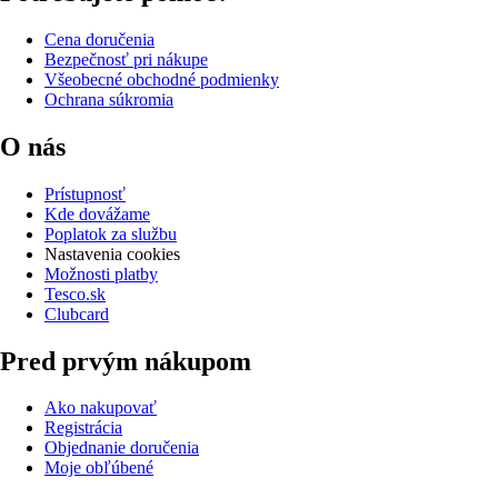
Cena doručenia
Bezpečnosť pri nákupe
Všeobecné obchodné podmienky
Ochrana súkromia
O nás
Prístupnosť
Kde dovážame
Poplatok za službu
Nastavenia cookies
Možnosti platby
Tesco.sk
Clubcard
Pred prvým nákupom
Ako nakupovať
Registrácia
Objednanie doručenia
Moje obľúbené