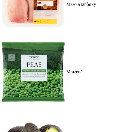
Mäso a lahôdky
Mrazené