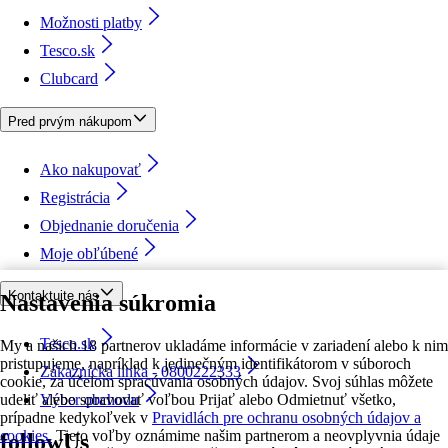
Možnosti platby
Tesco.sk
Clubcard
Pred prvým nákupom
Ako nakupovať
Registrácia
Objednanie doručenia
Moje obľúbené
Kontaktujte nás
Nastavenia súkromia
Tesco.sk
My a našich 18 partnerov ukladáme informácie v zariadení alebo k nim
pristupujeme, napríklad k jedinečným identifikátorom v súboroch
Zákaznícka linka - 0800222333
cookie, za účelom spracúvania osobných údajov. Svoj súhlas môžete
udeliť alebo spravovať voľbou Prijať alebo Odmietnuť všetko,
Výber obchodu
prípadne kedykoľvek v
Pravidlách pre ochranu osobných údajov a
cookies.
Tieto voľby oznámime našim partnerom a neovplyvnia údaje
followUs