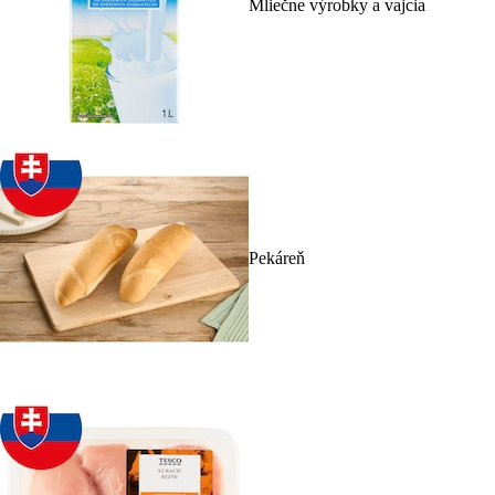
Mliečne výrobky a vajcia
Pekáreň