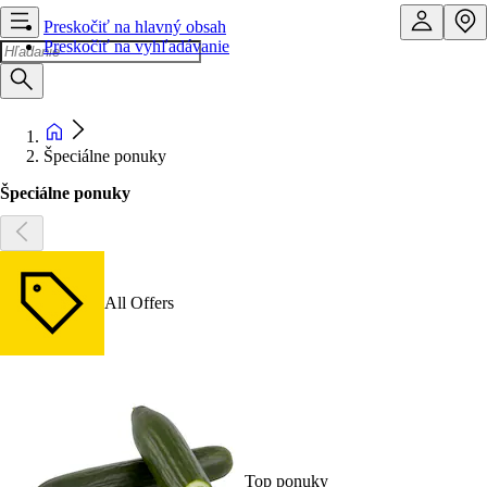
Preskočiť na hlavný obsah
Preskočiť na vyhľadávanie
Špeciálne ponuky
Špeciálne ponuky
All Offers
Top ponuky