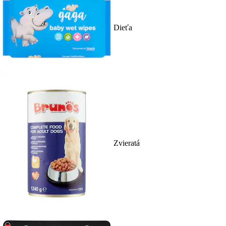
Dieťa
Zvieratá