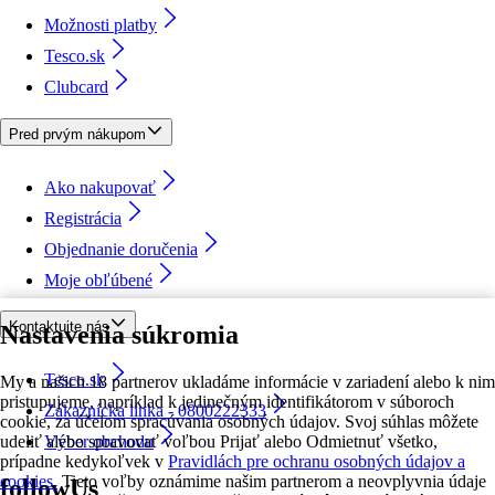
Možnosti platby
Tesco.sk
Clubcard
Pred prvým nákupom
Ako nakupovať
Registrácia
Objednanie doručenia
Moje obľúbené
Kontaktujte nás
Nastavenia súkromia
Tesco.sk
My a našich 18 partnerov ukladáme informácie v zariadení alebo k nim
pristupujeme, napríklad k jedinečným identifikátorom v súboroch
Zákaznícka linka - 0800222333
cookie, za účelom spracúvania osobných údajov. Svoj súhlas môžete
udeliť alebo spravovať voľbou Prijať alebo Odmietnuť všetko,
Výber obchodu
prípadne kedykoľvek v
Pravidlách pre ochranu osobných údajov a
cookies.
Tieto voľby oznámime našim partnerom a neovplyvnia údaje
followUs