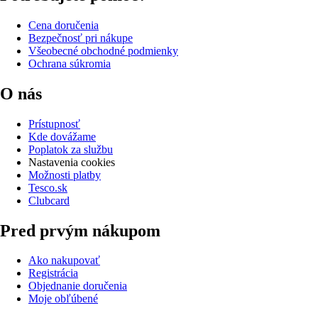
Cena doručenia
Bezpečnosť pri nákupe
Všeobecné obchodné podmienky
Ochrana súkromia
O nás
Prístupnosť
Kde dovážame
Poplatok za službu
Nastavenia cookies
Možnosti platby
Tesco.sk
Clubcard
Pred prvým nákupom
Ako nakupovať
Registrácia
Objednanie doručenia
Moje obľúbené