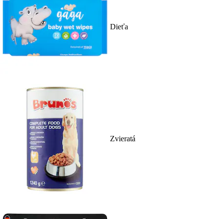
Dieťa
Zvieratá