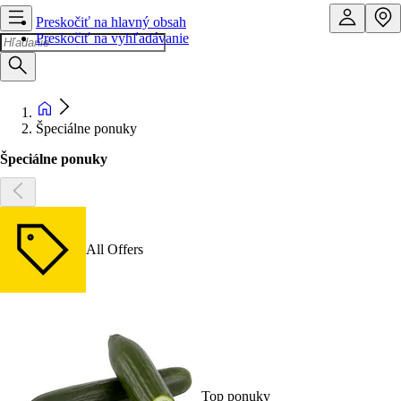
Preskočiť na hlavný obsah
Preskočiť na vyhľadávanie
Špeciálne ponuky
Špeciálne ponuky
All Offers
Top ponuky