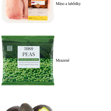
Mäso a lahôdky
Mrazené