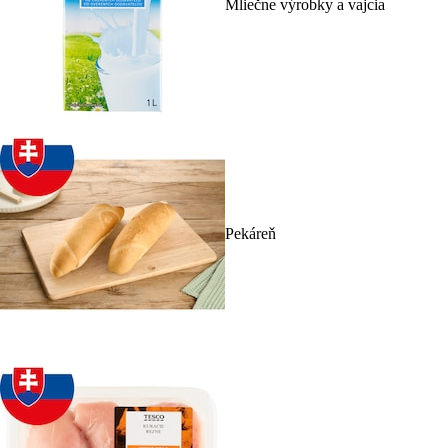
Mliečne výrobky a vajcia
Pekáreň