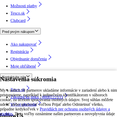
Možnosti platby
Tesco.sk
Clubcard
Pred prvým nákupom
Ako nakupovať
Registrácia
Objednanie doručenia
Moje obľúbené
Kontaktujte nás
Nastavenia súkromia
Tesco.sk
My a našich 18 partnerov ukladáme informácie v zariadení alebo k nim
pristupujeme, napríklad k jedinečným identifikátorom v súboroch
Zákaznícka linka - 0800222333
cookie, za účelom spracúvania osobných údajov. Svoj súhlas môžete
udeliť alebo spravovať voľbou Prijať alebo Odmietnuť všetko,
Výber obchodu
prípadne kedykoľvek v
Pravidlách pre ochranu osobných údajov a
cookies.
Tieto voľby oznámime našim partnerom a neovplyvnia údaje
followUs