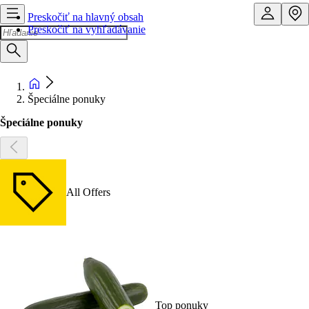
Preskočiť na hlavný obsah
Preskočiť na vyhľadávanie
Špeciálne ponuky
Špeciálne ponuky
All Offers
Top ponuky