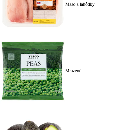
Mäso a lahôdky
Mrazené