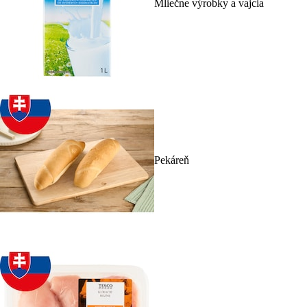
Mliečne výrobky a vajcia
Pekáreň