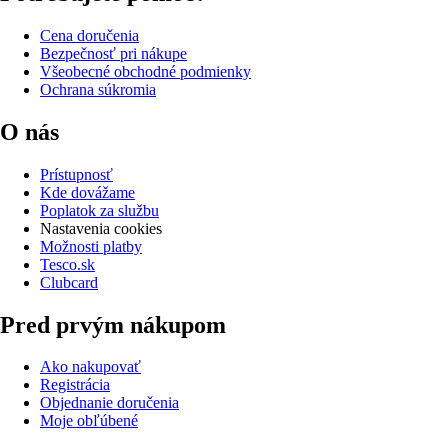
Cena doručenia
Bezpečnosť pri nákupe
Všeobecné obchodné podmienky
Ochrana súkromia
O nás
Prístupnosť
Kde dovážame
Poplatok za službu
Nastavenia cookies
Možnosti platby
Tesco.sk
Clubcard
Pred prvým nákupom
Ako nakupovať
Registrácia
Objednanie doručenia
Moje obľúbené