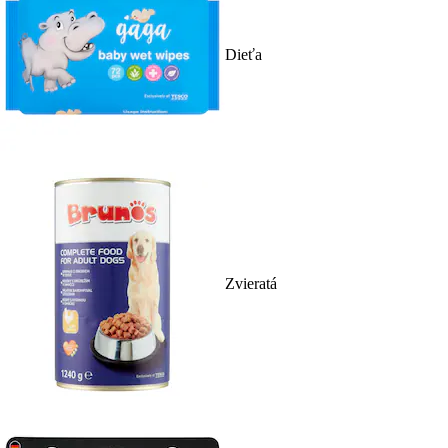
Dieťa
Zvieratá