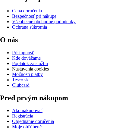
Cena doručenia
Bezpečnosť pri nákupe
Všeobecné obchodné podmienky
Ochrana súkromia
O nás
Prístupnosť
Kde dovážame
Poplatok za službu
Nastavenia cookies
Možnosti platby
Tesco.sk
Clubcard
Pred prvým nákupom
Ako nakupovať
Registrácia
Objednanie doručenia
Moje obľúbené