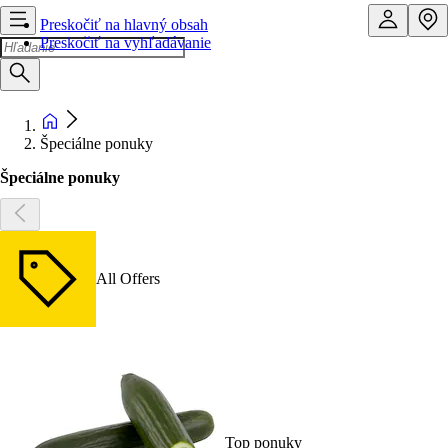
Preskočiť na hlavný obsah
Preskočiť na vyhľadávanie
Špeciálne ponuky
Špeciálne ponuky
All Offers
Top ponuky