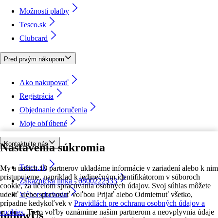
Možnosti platby
Tesco.sk
Clubcard
Pred prvým nákupom
Ako nakupovať
Registrácia
Objednanie doručenia
Moje obľúbené
Kontaktujte nás
Nastavenia súkromia
Tesco.sk
My a našich 18 partnerov ukladáme informácie v zariadení alebo k nim
pristupujeme, napríklad k jedinečným identifikátorom v súboroch
Zákaznícka linka - 0800222333
cookie, za účelom spracúvania osobných údajov. Svoj súhlas môžete
udeliť alebo spravovať voľbou Prijať alebo Odmietnuť všetko,
Výber obchodu
prípadne kedykoľvek v
Pravidlách pre ochranu osobných údajov a
cookies.
Tieto voľby oznámime našim partnerom a neovplyvnia údaje
followUs