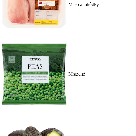
Mäso a lahôdky
Mrazené