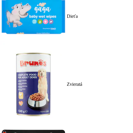
Dieťa
Zvieratá