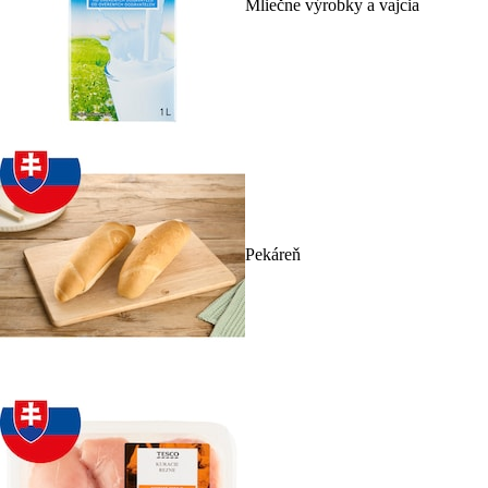
Mliečne výrobky a vajcia
Pekáreň