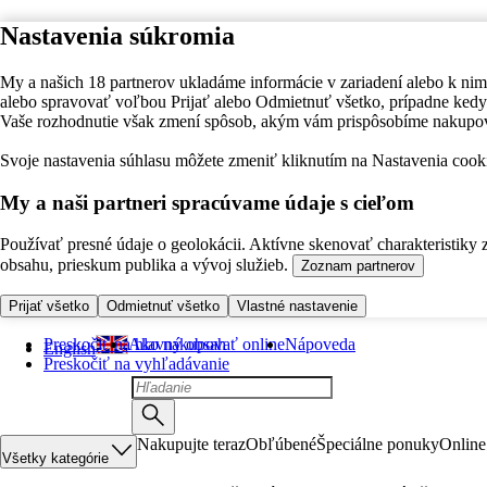
Nastavenia súkromia
My a našich 18 partnerov ukladáme informácie v zariadení alebo k nim
alebo spravovať voľbou Prijať alebo Odmietnuť všetko, prípadne ke
Vaše rozhodnutie však zmení spôsob, akým vám prispôsobíme nakupo
Svoje nastavenia súhlasu môžete zmeniť kliknutím na Nastavenia cooki
My a naši partneri spracúvame údaje s cieľom
Používať presné údaje o geolokácii. Aktívne skenovať charakteristiky 
obsahu, prieskum publika a vývoj služieb.
Zoznam partnerov
Prijať všetko
Odmietnuť všetko
Vlastné nastavenie
Preskočiť na hlavný obsah
Ako nakupovať online
Nápoveda
English
Preskočiť na vyhľadávanie
Nakupujte teraz
Obľúbené
Špeciálne ponuky
Online
Všetky kategórie