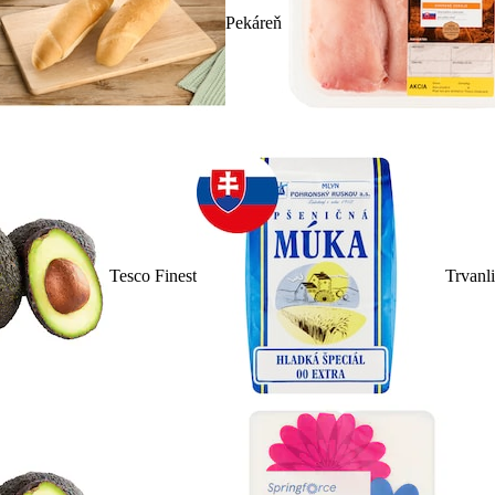
Pekáreň
Tesco Finest
Trvanl