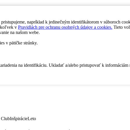
 pristupujeme, napríklad k jedinečným identifikátorom v súboroch coo
dykoľvek v
Pravidlách pre ochranu osobných údajov a cookies.
Tieto voľ
vanie na našom webe.
es v pätičke stránky.
zariadenia na identifikáciu. Ukladať a/alebo pristupovať k informáciám
 Club
Inšpirácie
Leto