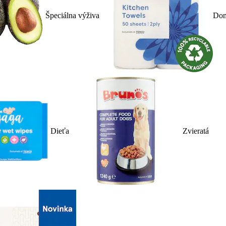
Špeciálna výživa
Dom
Dieťa
Zvieratá