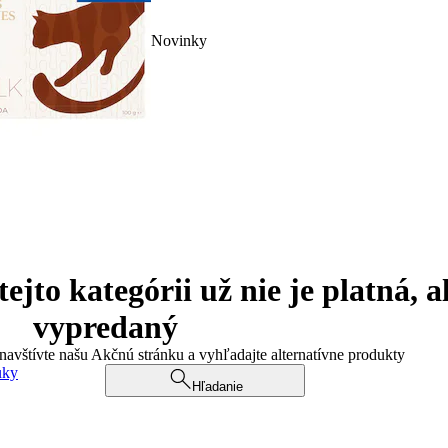
Novinky
jto kategórii už nie je platná, a
vypredaný
 navštívte našu Akčnú stránku a vyhľadajte alternatívne produkty
uky
Hľadanie