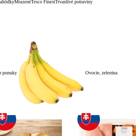
lahôdky
Mrazené
Tesco Finest
Trvanlivé potraviny
p ponuky
Ovocie, zelenina