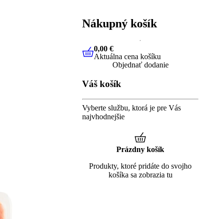
Nákupný košík
0,00 €
Aktuálna cena košíku
0,00 €
Aktuálna cena košíku
Objednať dodanie
Váš košík
Vyberte službu, ktorá je pre Vás
najvhodnejšie
Prázdny košík
Produkty, ktoré pridáte do svojho
košíka sa zobrazia tu