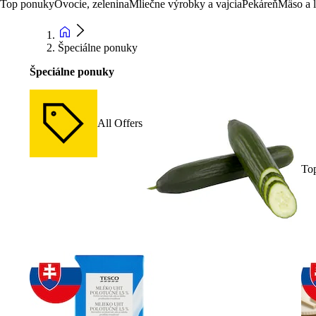
Top ponuky
Ovocie, zelenina
Mliečne výrobky a vajcia
Pekáreň
Mäso a 
Špeciálne ponuky
Špeciálne ponuky
All Offers
To