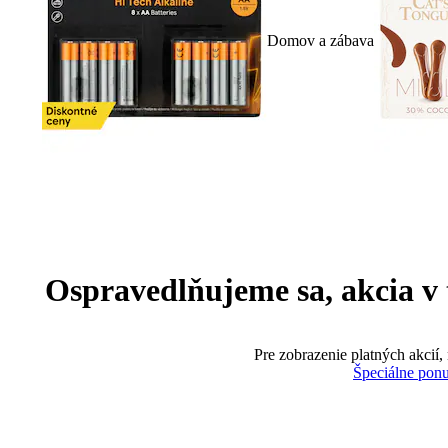
Domov a zábava
Ospravedlňujeme sa, akcia v te
Pre zobrazenie platných akcií,
Špeciálne pon