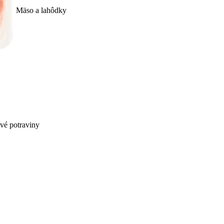
Mäso a lahôdky
ivé potraviny