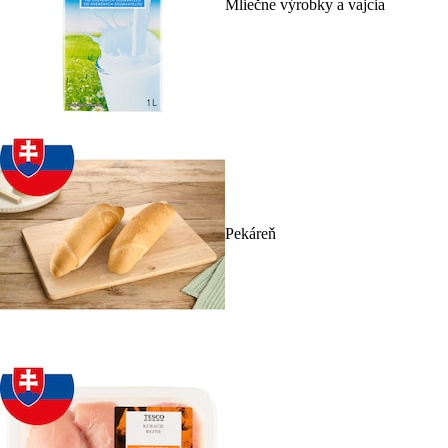
Mliečne výrobky a vajcia
Pekáreň