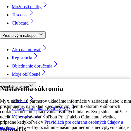
Možnosti platby
Tesco.sk
Clubcard
Pred prvým nákupom
Ako nakupovať
Registrácia
Objednanie doručenia
Moje obľúbené
Kontaktujte nás
Nastavenia súkromia
Tesco.sk
My a našich 18 partnerov ukladáme informácie v zariadení alebo k nim
pristupujeme, napríklad k jedinečným identifikátorom v súboroch
Zákaznícka linka - 0800222333
cookie, za účelom spracúvania osobných údajov. Svoj súhlas môžete
udeliť alebo spravovať voľbou Prijať alebo Odmietnuť všetko,
Výber obchodu
prípadne kedykoľvek v
Pravidlách pre ochranu osobných údajov a
cookies.
Tieto voľby oznámime našim partnerom a neovplyvnia údaje
followUs