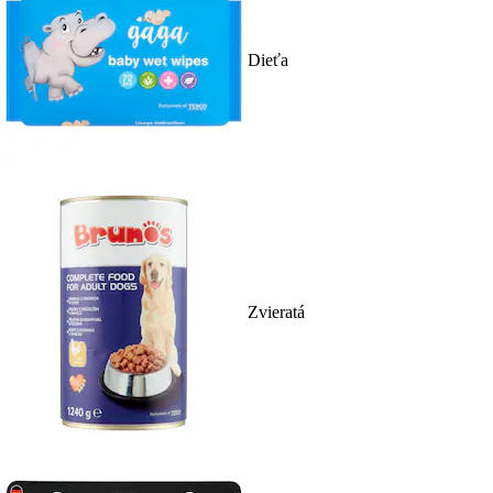
Dieťa
Zvieratá