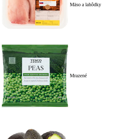
Mäso a lahôdky
Mrazené