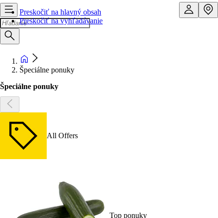
Preskočiť na hlavný obsah
Preskočiť na vyhľadávanie
Špeciálne ponuky
Špeciálne ponuky
All Offers
Top ponuky