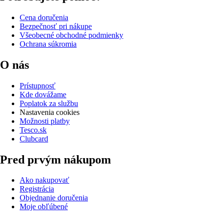
Cena doručenia
Bezpečnosť pri nákupe
Všeobecné obchodné podmienky
Ochrana súkromia
O nás
Prístupnosť
Kde dovážame
Poplatok za službu
Nastavenia cookies
Možnosti platby
Tesco.sk
Clubcard
Pred prvým nákupom
Ako nakupovať
Registrácia
Objednanie doručenia
Moje obľúbené