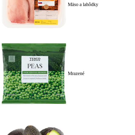
Mäso a lahôdky
Mrazené