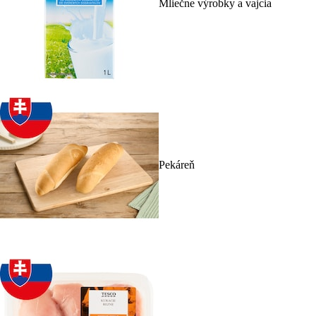
Mliečne výrobky a vajcia
Pekáreň