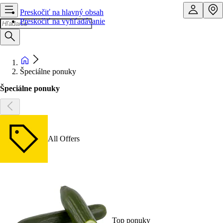
Preskočiť na hlavný obsah
Preskočiť na vyhľadávanie
Špeciálne ponuky
Špeciálne ponuky
All Offers
Top ponuky