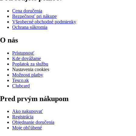
Cena doručenia
Bezpečnosť pri nákupe
Všeobecné obchodné podmienky
Ochrana súkromia
O nás
Prístupnosť
Kde dovážame
Poplatok za službu
Nastavenia cookies
Možnosti platby
Tesco.sk
Clubcard
Pred prvým nákupom
Ako nakupovať
Registrácia
Objednanie doručenia
Moje obľúbené