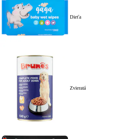
Dieťa
Zvieratá