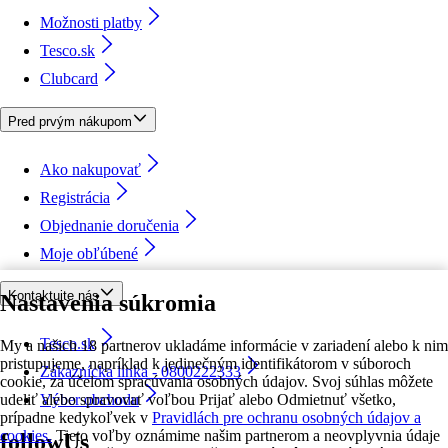
Možnosti platby
Tesco.sk
Clubcard
Pred prvým nákupom
Ako nakupovať
Registrácia
Objednanie doručenia
Moje obľúbené
Kontaktujte nás
Nastavenia súkromia
Tesco.sk
My a našich 18 partnerov ukladáme informácie v zariadení alebo k nim
pristupujeme, napríklad k jedinečným identifikátorom v súboroch
Zákaznícka linka - 0800222333
cookie, za účelom spracúvania osobných údajov. Svoj súhlas môžete
udeliť alebo spravovať voľbou Prijať alebo Odmietnuť všetko,
Výber obchodu
prípadne kedykoľvek v
Pravidlách pre ochranu osobných údajov a
cookies.
Tieto voľby oznámime našim partnerom a neovplyvnia údaje
followUs