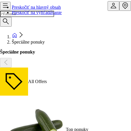
Preskočiť na hlavný obsah
Preskočiť na vyhľadávanie
Špeciálne ponuky
Špeciálne ponuky
All Offers
Top ponuky