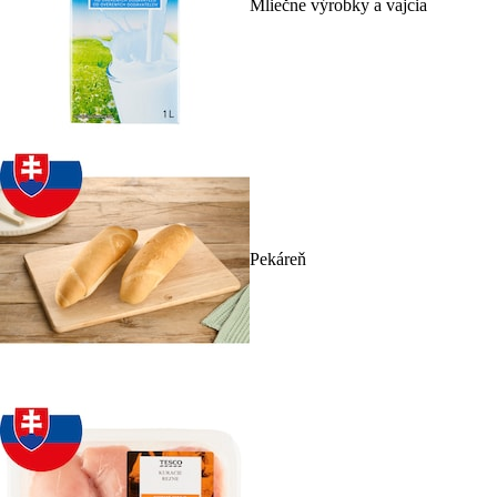
Mliečne výrobky a vajcia
Pekáreň