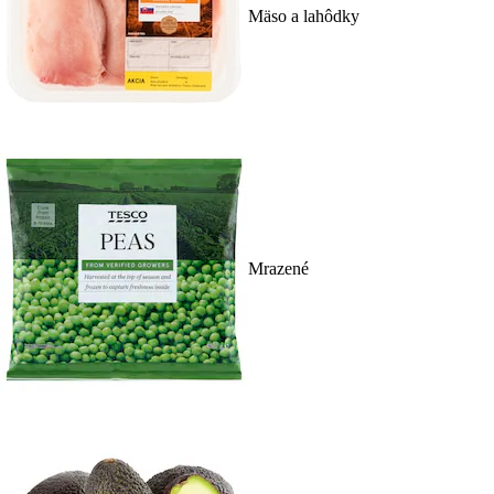
Mäso a lahôdky
Mrazené