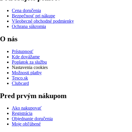
Cena doručenia
Bezpečnosť pri nákupe
Všeobecné obchodné podmienky
Ochrana súkromia
O nás
Prístupnosť
Kde dovážame
Poplatok za službu
Nastavenia cookies
Možnosti platby
Tesco.sk
Clubcard
Pred prvým nákupom
Ako nakupovať
Registrácia
Objednanie doručenia
Moje obľúbené