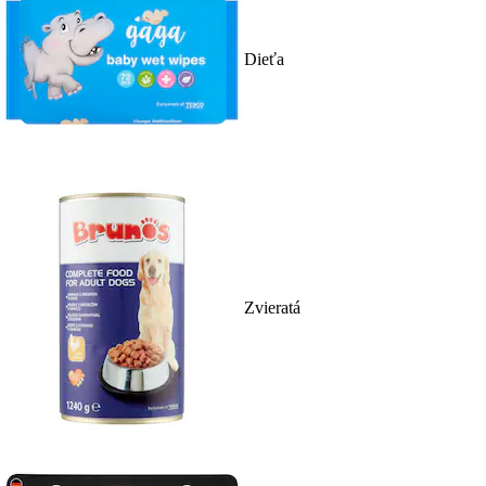
Dieťa
Zvieratá