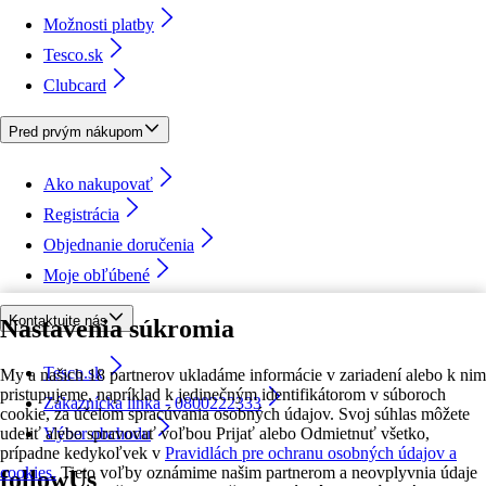
Možnosti platby
Tesco.sk
Clubcard
Pred prvým nákupom
Ako nakupovať
Registrácia
Objednanie doručenia
Moje obľúbené
Kontaktujte nás
Nastavenia súkromia
Tesco.sk
My a našich 18 partnerov ukladáme informácie v zariadení alebo k nim
pristupujeme, napríklad k jedinečným identifikátorom v súboroch
Zákaznícka linka - 0800222333
cookie, za účelom spracúvania osobných údajov. Svoj súhlas môžete
udeliť alebo spravovať voľbou Prijať alebo Odmietnuť všetko,
Výber obchodu
prípadne kedykoľvek v
Pravidlách pre ochranu osobných údajov a
cookies.
Tieto voľby oznámime našim partnerom a neovplyvnia údaje
followUs