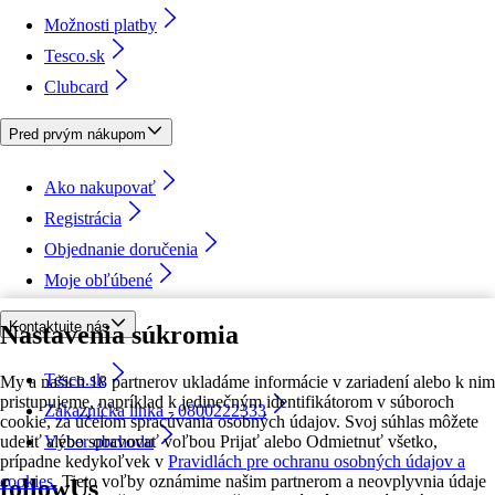
Možnosti platby
Tesco.sk
Clubcard
Pred prvým nákupom
Ako nakupovať
Registrácia
Objednanie doručenia
Moje obľúbené
Kontaktujte nás
Nastavenia súkromia
Tesco.sk
My a našich 18 partnerov ukladáme informácie v zariadení alebo k nim
pristupujeme, napríklad k jedinečným identifikátorom v súboroch
Zákaznícka linka - 0800222333
cookie, za účelom spracúvania osobných údajov. Svoj súhlas môžete
udeliť alebo spravovať voľbou Prijať alebo Odmietnuť všetko,
Výber obchodu
prípadne kedykoľvek v
Pravidlách pre ochranu osobných údajov a
cookies.
Tieto voľby oznámime našim partnerom a neovplyvnia údaje
followUs