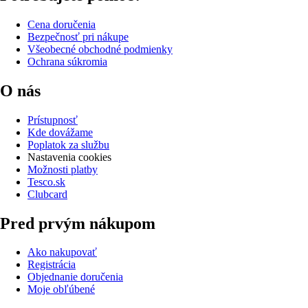
Cena doručenia
Bezpečnosť pri nákupe
Všeobecné obchodné podmienky
Ochrana súkromia
O nás
Prístupnosť
Kde dovážame
Poplatok za službu
Nastavenia cookies
Možnosti platby
Tesco.sk
Clubcard
Pred prvým nákupom
Ako nakupovať
Registrácia
Objednanie doručenia
Moje obľúbené