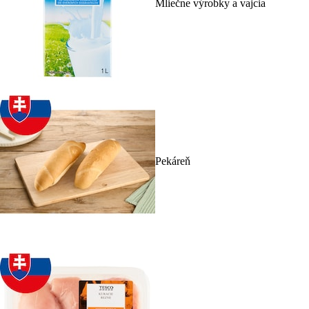
Mliečne výrobky a vajcia
Pekáreň