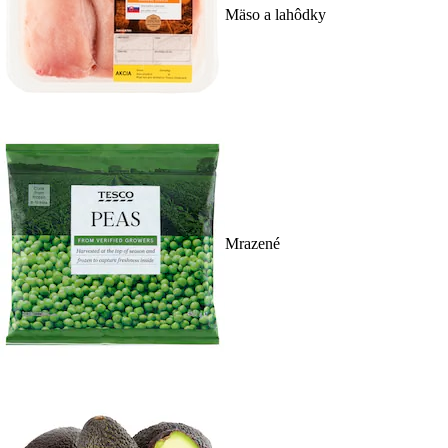
Mäso a lahôdky
Mrazené