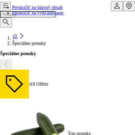
Preskočiť na hlavný obsah
Preskočiť na vyhľadávanie
Špeciálne ponuky
Špeciálne ponuky
All Offers
Top ponuky