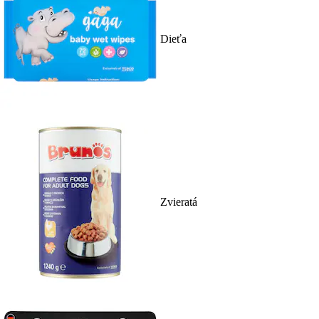
Dieťa
Zvieratá