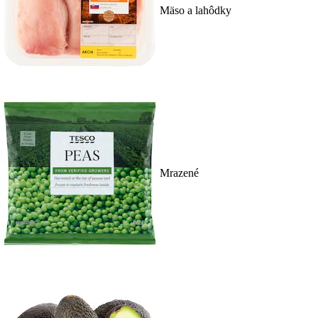
Mäso a lahôdky
Mrazené