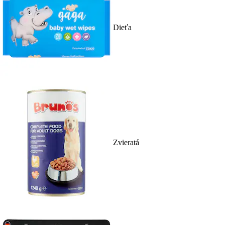
Dieťa
Zvieratá