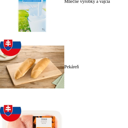
Mliečne výrobky a vajcia
Pekáreň