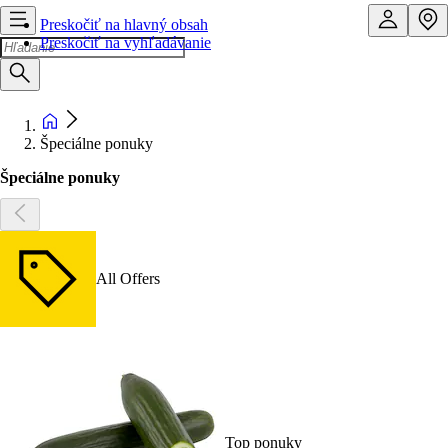
Preskočiť na hlavný obsah
Preskočiť na vyhľadávanie
Špeciálne ponuky
Špeciálne ponuky
All Offers
Top ponuky