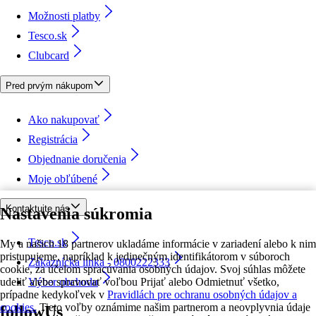
Možnosti platby
Tesco.sk
Clubcard
Pred prvým nákupom
Ako nakupovať
Registrácia
Objednanie doručenia
Moje obľúbené
Kontaktujte nás
Nastavenia súkromia
Tesco.sk
My a našich 18 partnerov ukladáme informácie v zariadení alebo k nim
pristupujeme, napríklad k jedinečným identifikátorom v súboroch
Zákaznícka linka - 0800222333
cookie, za účelom spracúvania osobných údajov. Svoj súhlas môžete
udeliť alebo spravovať voľbou Prijať alebo Odmietnuť všetko,
Výber obchodu
prípadne kedykoľvek v
Pravidlách pre ochranu osobných údajov a
cookies.
Tieto voľby oznámime našim partnerom a neovplyvnia údaje
followUs