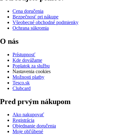
Cena doručenia
Bezpečnosť pri nákupe
Všeobecné obchodné podmienky
Ochrana súkromia
O nás
Prístupnosť
Kde dovážame
Poplatok za službu
Nastavenia cookies
Možnosti platby
Tesco.sk
Clubcard
Pred prvým nákupom
Ako nakupovať
Registrácia
Objednanie doručenia
Moje obľúbené