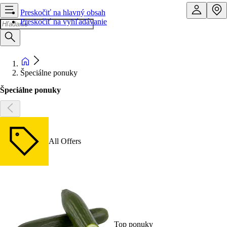
Preskočiť na hlavný obsah
Preskočiť na vyhľadávanie
Špeciálne ponuky
Špeciálne ponuky
All Offers
Top ponuky