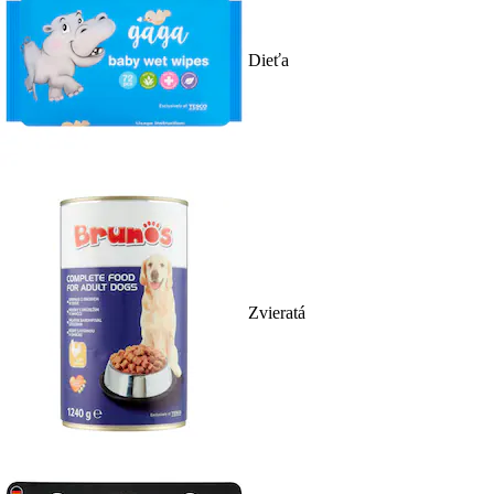
Dieťa
Zvieratá