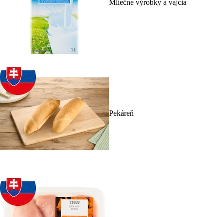
Mliečne výrobky a vajcia
Pekáreň