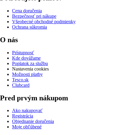
Cena doručenia
Bezpečnosť pri nákupe
Všeobecné obchodné podmienky
Ochrana súkromia
O nás
Prístupnosť
Kde dovážame
Poplatok za službu
Nastavenia cookies
Možnosti platby
Tesco.sk
Clubcard
Pred prvým nákupom
Ako nakupovať
Registrácia
Objednanie doručenia
Moje obľúbené