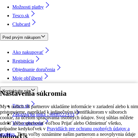
Možnosti platby
Tesco.sk
Clubcard
Pred prvým nákupom
Ako nakupovať
Registrácia
Objednanie doručenia
Moje obľúbené
Kontaktujte nás
Nastavenia súkromia
Tesco.sk
My a našich 18 partnerov ukladáme informácie v zariadení alebo k nim
pristupujeme, napríklad k jedinečným identifikátorom v súboroch
Zákaznícka linka - 0800222333
cookie, za účelom spracúvania osobných údajov. Svoj súhlas môžete
udeliť alebo spravovať voľbou Prijať alebo Odmietnuť všetko,
Výber obchodu
prípadne kedykoľvek v
Pravidlách pre ochranu osobných údajov a
cookies.
Tieto voľby oznámime našim partnerom a neovplyvnia údaje
followUs