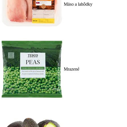
Mäso a lahôdky
Mrazené