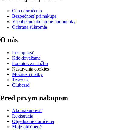
Cena doručenia
Bezpečnosť pri nákupe
Všeobecné obchodné podmienky
Ochrana súkromia
O nás
Prístupnosť
Kde dovážame
Poplatok za službu
Nastavenia cookies
Možnosti platby
Tesco.sk
Clubcard
Pred prvým nákupom
Ako nakupovať
Registrácia
Objednanie doručenia
Moje obľúbené