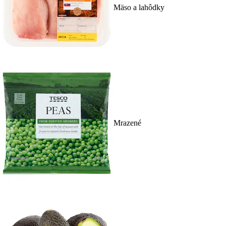
Mäso a lahôdky
Mrazené