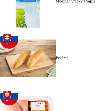
Mliečne výrobky a vajcia
Pekáreň