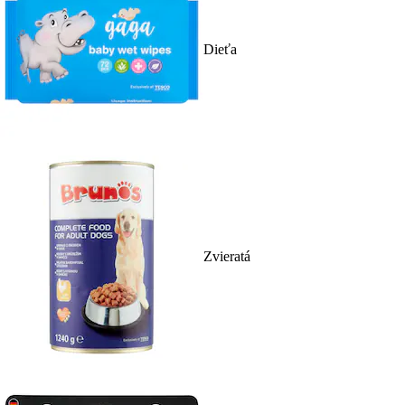
Dieťa
Zvieratá