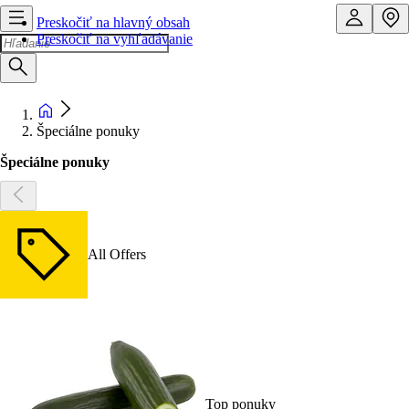
Preskočiť na hlavný obsah
Preskočiť na vyhľadávanie
Špeciálne ponuky
Špeciálne ponuky
All Offers
Top ponuky