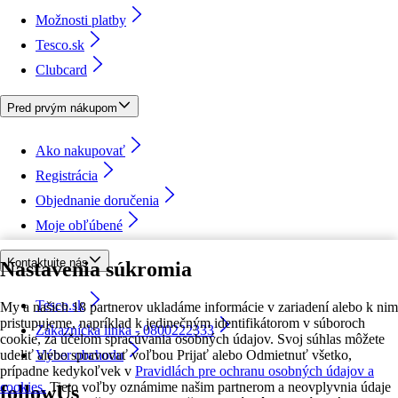
Možnosti platby
Tesco.sk
Clubcard
Pred prvým nákupom
Ako nakupovať
Registrácia
Objednanie doručenia
Moje obľúbené
Kontaktujte nás
Nastavenia súkromia
Tesco.sk
My a našich 18 partnerov ukladáme informácie v zariadení alebo k nim
pristupujeme, napríklad k jedinečným identifikátorom v súboroch
Zákaznícka linka - 0800222333
cookie, za účelom spracúvania osobných údajov. Svoj súhlas môžete
udeliť alebo spravovať voľbou Prijať alebo Odmietnuť všetko,
Výber obchodu
prípadne kedykoľvek v
Pravidlách pre ochranu osobných údajov a
cookies.
Tieto voľby oznámime našim partnerom a neovplyvnia údaje
followUs