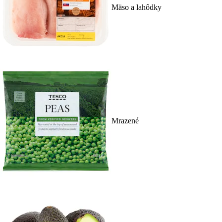
Mäso a lahôdky
Mrazené