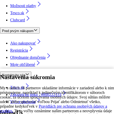
Možnosti platby
Tesco.sk
Clubcard
Pred prvým nákupom
Ako nakupovať
Registrácia
Objednanie doručenia
Moje obľúbené
Kontaktujte nás
Nastavenia súkromia
Tesco.sk
My a našich 18 partnerov ukladáme informácie v zariadení alebo k nim
pristupujeme, napríklad k jedinečným identifikátorom v súboroch
Zákaznícka linka - 0800222333
cookie, za účelom spracúvania osobných údajov. Svoj súhlas môžete
udeliť alebo spravovať voľbou Prijať alebo Odmietnuť všetko,
Výber obchodu
prípadne kedykoľvek v
Pravidlách pre ochranu osobných údajov a
cookies.
Tieto voľby oznámime našim partnerom a neovplyvnia údaje
followUs