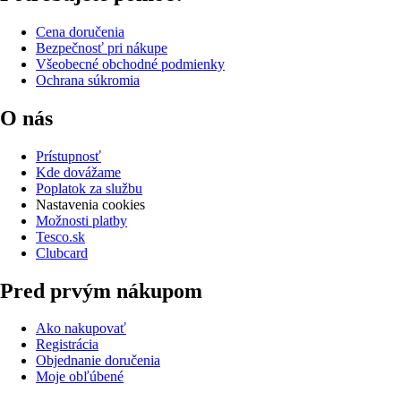
Cena doručenia
Bezpečnosť pri nákupe
Všeobecné obchodné podmienky
Ochrana súkromia
O nás
Prístupnosť
Kde dovážame
Poplatok za službu
Nastavenia cookies
Možnosti platby
Tesco.sk
Clubcard
Pred prvým nákupom
Ako nakupovať
Registrácia
Objednanie doručenia
Moje obľúbené