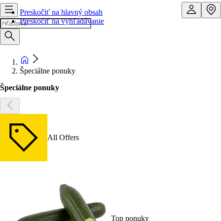
Preskočiť na hlavný obsah
Preskočiť na vyhľadávanie
Špeciálne ponuky
Špeciálne ponuky
All Offers
Top ponuky