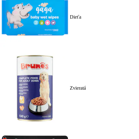
Dieťa
Zvieratá