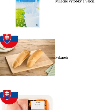
Mliečne výrobky a vajcia
Pekáreň