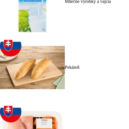
Mliečne výrobky a vajcia
Pekáreň