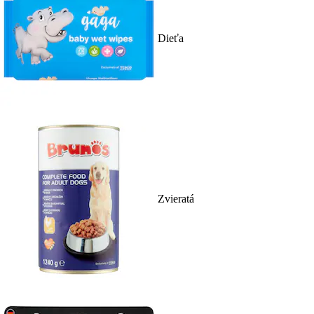
Dieťa
Zvieratá