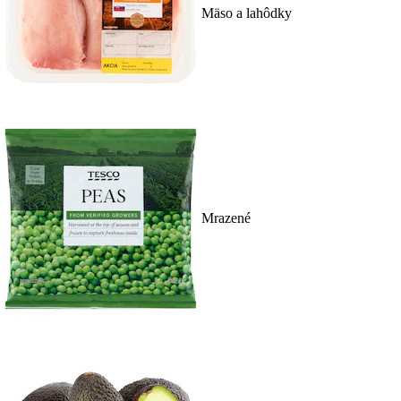
Mäso a lahôdky
Mrazené