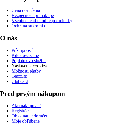
Cena doručenia
Bezpečnosť pri nákupe
Všeobecné obchodné podmienky
Ochrana súkromia
O nás
Prístupnosť
Kde dovážame
Poplatok za službu
Nastavenia cookies
Možnosti platby
Tesco.sk
Clubcard
Pred prvým nákupom
Ako nakupovať
Registrácia
Objednanie doručenia
Moje obľúbené