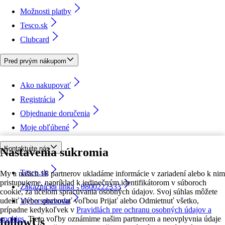
Možnosti platby
Tesco.sk
Clubcard
Pred prvým nákupom
Ako nakupovať
Registrácia
Objednanie doručenia
Moje obľúbené
Kontaktujte nás
Nastavenia súkromia
Tesco.sk
My a našich 18 partnerov ukladáme informácie v zariadení alebo k nim
pristupujeme, napríklad k jedinečným identifikátorom v súboroch
Zákaznícka linka - 0800222333
cookie, za účelom spracúvania osobných údajov. Svoj súhlas môžete
udeliť alebo spravovať voľbou Prijať alebo Odmietnuť všetko,
Výber obchodu
prípadne kedykoľvek v
Pravidlách pre ochranu osobných údajov a
cookies.
Tieto voľby oznámime našim partnerom a neovplyvnia údaje
followUs