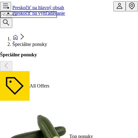
Preskočiť na hlavný obsah
Preskočiť na vyhľadávanie
Špeciálne ponuky
Špeciálne ponuky
All Offers
Top ponuky