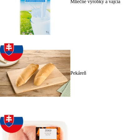
Mliečne výrobky a vajcia
Pekáreň