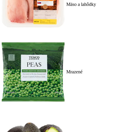
Mäso a lahôdky
Mrazené