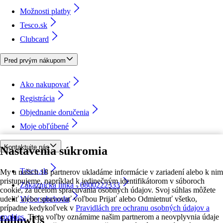
Možnosti platby
Tesco.sk
Clubcard
Pred prvým nákupom
Ako nakupovať
Registrácia
Objednanie doručenia
Moje obľúbené
Kontaktujte nás
Nastavenia súkromia
Tesco.sk
My a našich 18 partnerov ukladáme informácie v zariadení alebo k nim
pristupujeme, napríklad k jedinečným identifikátorom v súboroch
Zákaznícka linka - 0800222333
cookie, za účelom spracúvania osobných údajov. Svoj súhlas môžete
udeliť alebo spravovať voľbou Prijať alebo Odmietnuť všetko,
Výber obchodu
prípadne kedykoľvek v
Pravidlách pre ochranu osobných údajov a
cookies.
Tieto voľby oznámime našim partnerom a neovplyvnia údaje
followUs