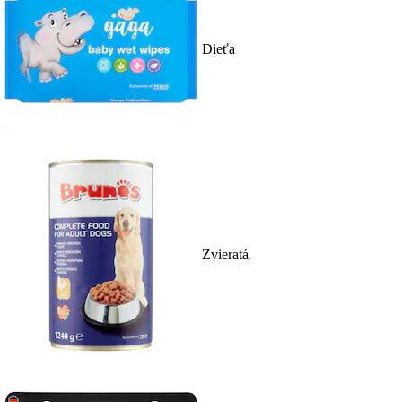
Dieťa
Zvieratá