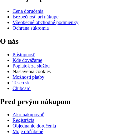
Cena doručenia
Bezpečnosť pri nákupe
Všeobecné obchodné podmienky
Ochrana súkromia
O nás
Prístupnosť
Kde dovážame
Poplatok za službu
Nastavenia cookies
Možnosti platby
Tesco.sk
Clubcard
Pred prvým nákupom
Ako nakupovať
Registrácia
Objednanie doručenia
Moje obľúbené