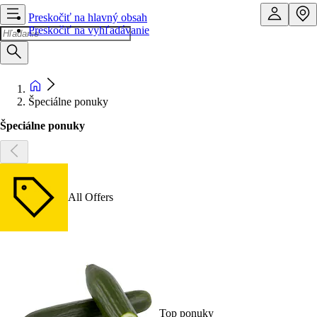
Preskočiť na hlavný obsah
Preskočiť na vyhľadávanie
Špeciálne ponuky
Špeciálne ponuky
All Offers
Top ponuky