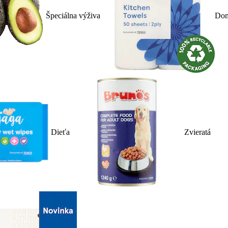
Špeciálna výživa
Dom
Dieťa
Zvieratá