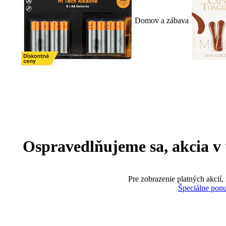
Domov a zábava
Ospravedlňujeme sa, akcia v te
Pre zobrazenie platných akcií,
Špeciálne pon