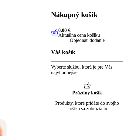
Nákupný košík
0,00 €
Aktuálna cena košíku
0,00 €
Aktuálna cena košíku
Objednať dodanie
Váš košík
Vyberte službu, ktorá je pre Vás
najvhodnejšie
Prázdny košík
Produkty, ktoré pridáte do svojho
košíka sa zobrazia tu