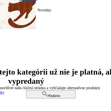
Novinky
jto kategórii už nie je platná, a
vypredaný
 navštívte našu Akčnú stránku a vyhľadajte alternatívne produkty
uky
Hľadanie