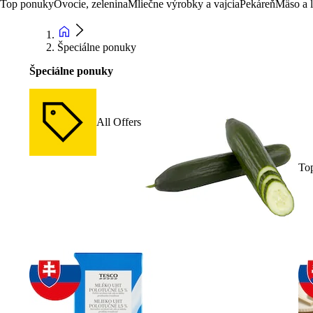
Top ponuky
Ovocie, zelenina
Mliečne výrobky a vajcia
Pekáreň
Mäso a 
Špeciálne ponuky
Špeciálne ponuky
All Offers
To