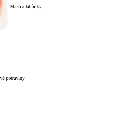
Mäso a lahôdky
ivé potraviny