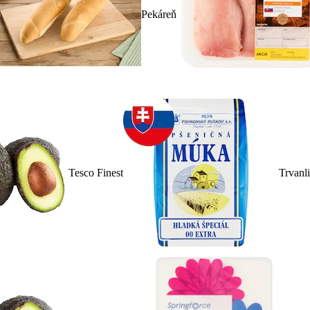
Pekáreň
Tesco Finest
Trvanl