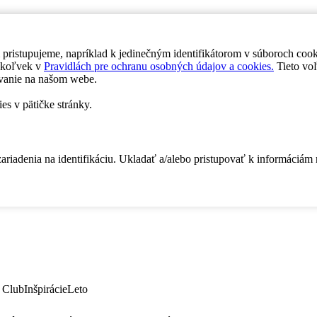
 pristupujeme, napríklad k jedinečným identifikátorom v súboroch coo
dykoľvek v
Pravidlách pre ochranu osobných údajov a cookies.
Tieto voľ
vanie na našom webe.
es v pätičke stránky.
zariadenia na identifikáciu. Ukladať a/alebo pristupovať k informáciám
 Club
Inšpirácie
Leto