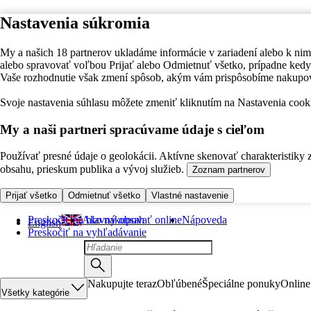
Nastavenia súkromia
My a našich 18 partnerov ukladáme informácie v zariadení alebo k nim
alebo spravovať voľbou Prijať alebo Odmietnuť všetko, prípadne ke
Vaše rozhodnutie však zmení spôsob, akým vám prispôsobíme nakupo
Svoje nastavenia súhlasu môžete zmeniť kliknutím na Nastavenia cooki
My a naši partneri spracúvame údaje s cieľom
Používať presné údaje o geolokácii. Aktívne skenovať charakteristiky 
obsahu, prieskum publika a vývoj služieb.
Zoznam partnerov
Prijať všetko
Odmietnuť všetko
Vlastné nastavenie
Preskočiť na hlavný obsah
Ako nakupovať online
Nápoveda
English
Preskočiť na vyhľadávanie
Nakupujte teraz
Obľúbené
Špeciálne ponuky
Online
Všetky kategórie