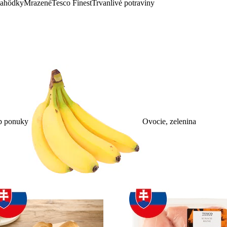
lahôdky
Mrazené
Tesco Finest
Trvanlivé potraviny
p ponuky
Ovocie, zelenina