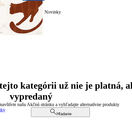
Novinky
jto kategórii už nie je platná, a
vypredaný
 navštívte našu Akčnú stránku a vyhľadajte alternatívne produkty
uky
Hľadanie