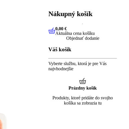
Nákupný košík
0,00 €
Aktuálna cena košíku
0,00 €
Aktuálna cena košíku
Objednať dodanie
Váš košík
Vyberte službu, ktorá je pre Vás
najvhodnejšie
Prázdny košík
Produkty, ktoré pridáte do svojho
košíka sa zobrazia tu