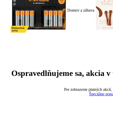
Domov a zábava
Ospravedlňujeme sa, akcia v te
Pre zobrazenie platných akcií,
Špeciálne pon