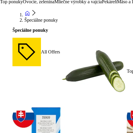
Top ponuky
Ovocie, zelenina
Mliečne výrobky a vajcia
Pekáreň
Mäso a 
Špeciálne ponuky
Špeciálne ponuky
All Offers
To