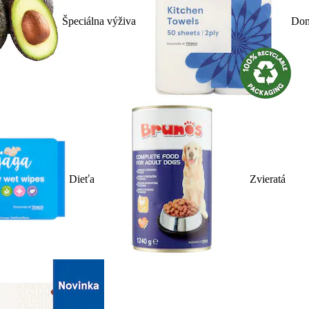
Špeciálna výživa
Dom
Dieťa
Zvieratá