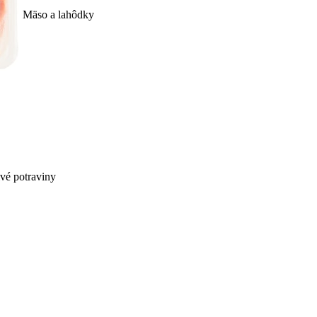
Mäso a lahôdky
ivé potraviny