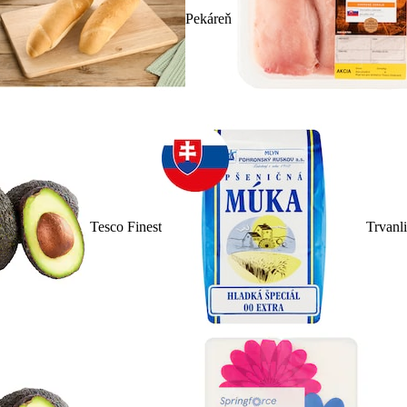
Pekáreň
Tesco Finest
Trvanl