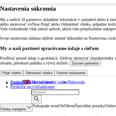
Nastavenia súkromia
My a našich 18 partnerov ukladáme informácie v zariadení alebo k nim
alebo spravovať voľbou Prijať alebo Odmietnuť všetko, prípadne ke
Vaše rozhodnutie však zmení spôsob, akým vám prispôsobíme nakupo
Svoje nastavenia súhlasu môžete zmeniť kliknutím na Nastavenia cooki
My a naši partneri spracúvame údaje s cieľom
Používať presné údaje o geolokácii. Aktívne skenovať charakteristiky 
obsahu, prieskum publika a vývoj služieb.
Zoznam partnerov
Prijať všetko
Odmietnuť všetko
Vlastné nastavenie
Preskočiť na hlavný obsah
Ako nakupovať online
Nápoveda
English
Preskočiť na vyhľadávanie
Nakupujte teraz
Obľúbené
Špeciálne ponuky
Online
Všetky kategórie