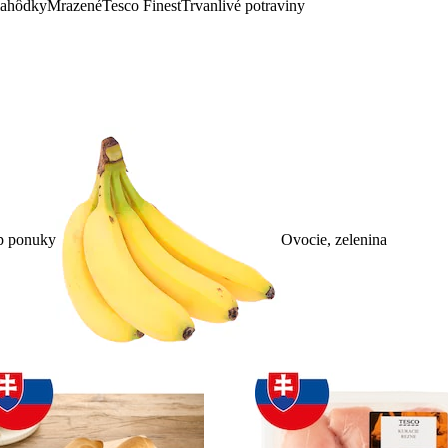
lahôdky
Mrazené
Tesco Finest
Trvanlivé potraviny
p ponuky
Ovocie, zelenina