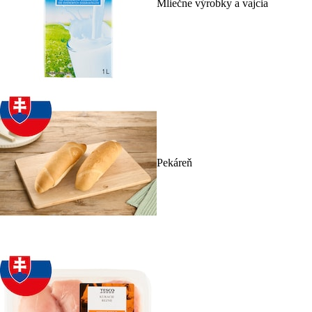
Mliečne výrobky a vajcia
Pekáreň