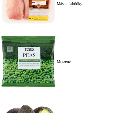
Mäso a lahôdky
Mrazené