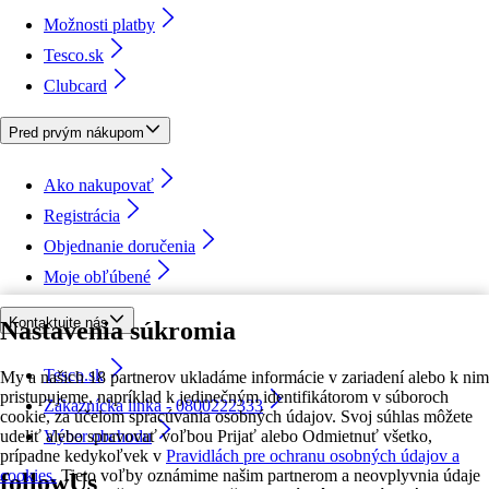
Možnosti platby
Tesco.sk
Clubcard
Pred prvým nákupom
Ako nakupovať
Registrácia
Objednanie doručenia
Moje obľúbené
Kontaktujte nás
Nastavenia súkromia
Tesco.sk
My a našich 18 partnerov ukladáme informácie v zariadení alebo k nim
pristupujeme, napríklad k jedinečným identifikátorom v súboroch
Zákaznícka linka - 0800222333
cookie, za účelom spracúvania osobných údajov. Svoj súhlas môžete
udeliť alebo spravovať voľbou Prijať alebo Odmietnuť všetko,
Výber obchodu
prípadne kedykoľvek v
Pravidlách pre ochranu osobných údajov a
cookies.
Tieto voľby oznámime našim partnerom a neovplyvnia údaje
followUs