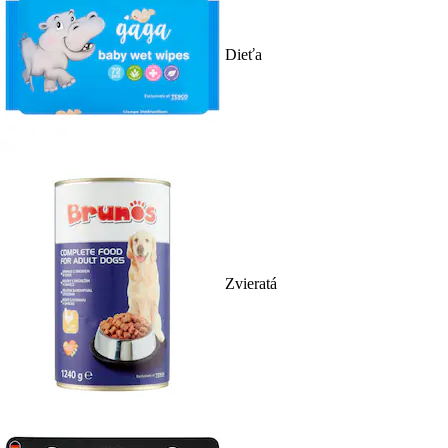
Dieťa
Zvieratá