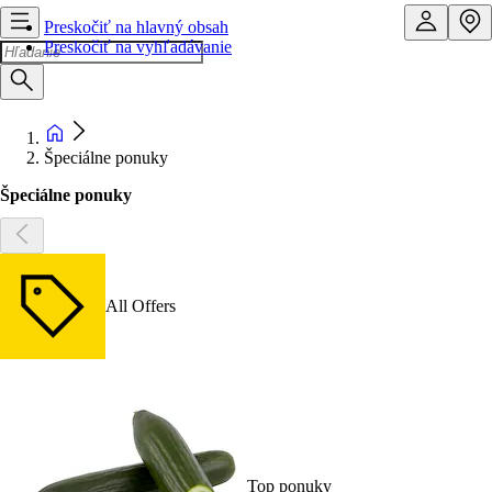
Preskočiť na hlavný obsah
Preskočiť na vyhľadávanie
Špeciálne ponuky
Špeciálne ponuky
All Offers
Top ponuky