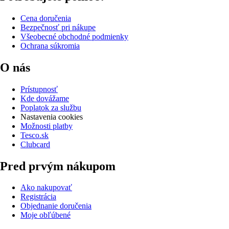
Cena doručenia
Bezpečnosť pri nákupe
Všeobecné obchodné podmienky
Ochrana súkromia
O nás
Prístupnosť
Kde dovážame
Poplatok za službu
Nastavenia cookies
Možnosti platby
Tesco.sk
Clubcard
Pred prvým nákupom
Ako nakupovať
Registrácia
Objednanie doručenia
Moje obľúbené