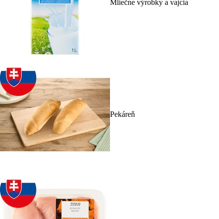
Mliečne výrobky a vajcia
Pekáreň