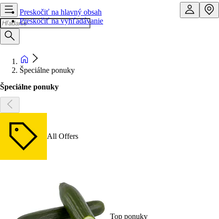
Preskočiť na hlavný obsah
Preskočiť na vyhľadávanie
Špeciálne ponuky
Špeciálne ponuky
All Offers
Top ponuky