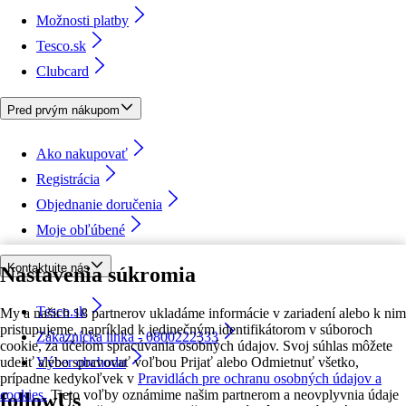
Možnosti platby
Tesco.sk
Clubcard
Pred prvým nákupom
Ako nakupovať
Registrácia
Objednanie doručenia
Moje obľúbené
Kontaktujte nás
Nastavenia súkromia
Tesco.sk
My a našich 18 partnerov ukladáme informácie v zariadení alebo k nim
pristupujeme, napríklad k jedinečným identifikátorom v súboroch
Zákaznícka linka - 0800222333
cookie, za účelom spracúvania osobných údajov. Svoj súhlas môžete
udeliť alebo spravovať voľbou Prijať alebo Odmietnuť všetko,
Výber obchodu
prípadne kedykoľvek v
Pravidlách pre ochranu osobných údajov a
cookies.
Tieto voľby oznámime našim partnerom a neovplyvnia údaje
followUs