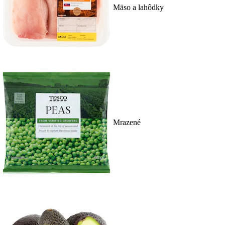
Mäso a lahôdky
Mrazené