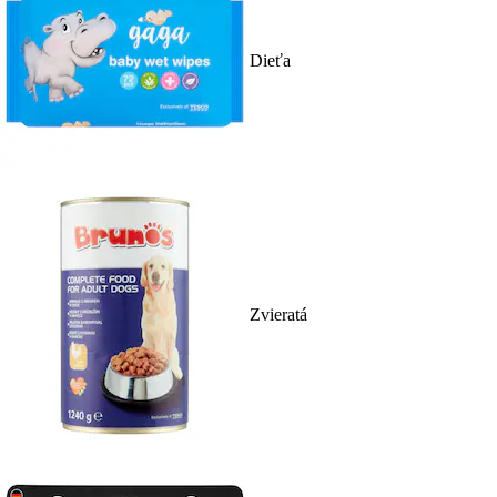
Dieťa
Zvieratá