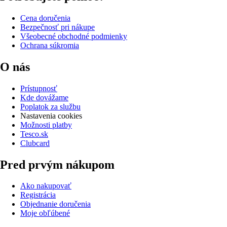
Cena doručenia
Bezpečnosť pri nákupe
Všeobecné obchodné podmienky
Ochrana súkromia
O nás
Prístupnosť
Kde dovážame
Poplatok za službu
Nastavenia cookies
Možnosti platby
Tesco.sk
Clubcard
Pred prvým nákupom
Ako nakupovať
Registrácia
Objednanie doručenia
Moje obľúbené