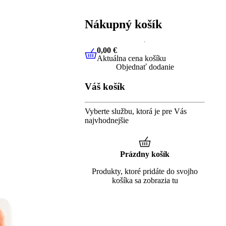
Nákupný košík
0,00 €
Aktuálna cena košíku
0,00 €
Aktuálna cena košíku
Objednať dodanie
Váš košík
Vyberte službu, ktorá je pre Vás
najvhodnejšie
Prázdny košík
Produkty, ktoré pridáte do svojho
košíka sa zobrazia tu