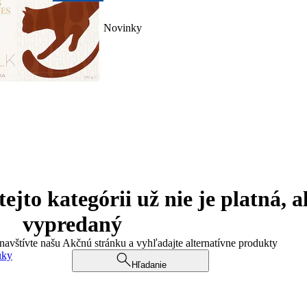
Novinky
jto kategórii už nie je platná, a
vypredaný
 navštívte našu Akčnú stránku a vyhľadajte alternatívne produkty
uky
Hľadanie