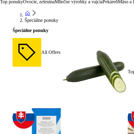
Top ponuky
Ovocie, zelenina
Mliečne výrobky a vajcia
Pekáreň
Mäso a 
Špeciálne ponuky
Špeciálne ponuky
All Offers
To