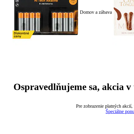
Domov a zábava
Ospravedlňujeme sa, akcia v te
Pre zobrazenie platných akcií,
Špeciálne pon