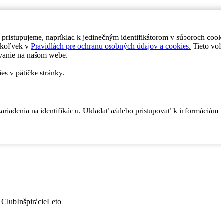
 pristupujeme, napríklad k jedinečným identifikátorom v súboroch coo
dykoľvek v
Pravidlách pre ochranu osobných údajov a cookies.
Tieto voľ
vanie na našom webe.
es v pätičke stránky.
zariadenia na identifikáciu. Ukladať a/alebo pristupovať k informáciám
 Club
Inšpirácie
Leto