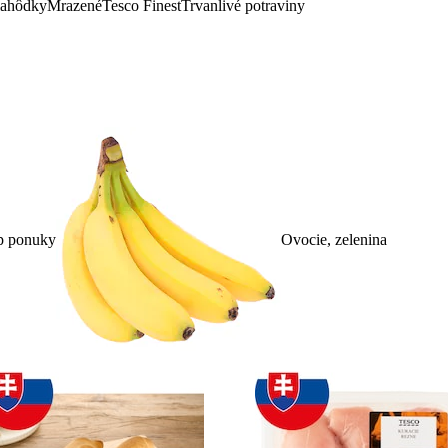
lahôdky
Mrazené
Tesco Finest
Trvanlivé potraviny
p ponuky
Ovocie, zelenina