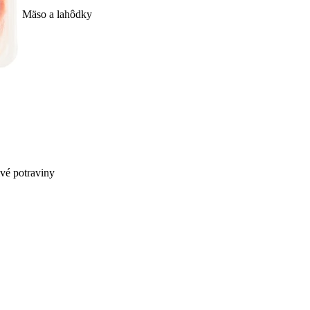
Mäso a lahôdky
ivé potraviny