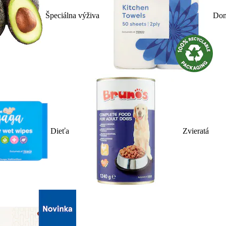
Špeciálna výživa
Dom
Dieťa
Zvieratá