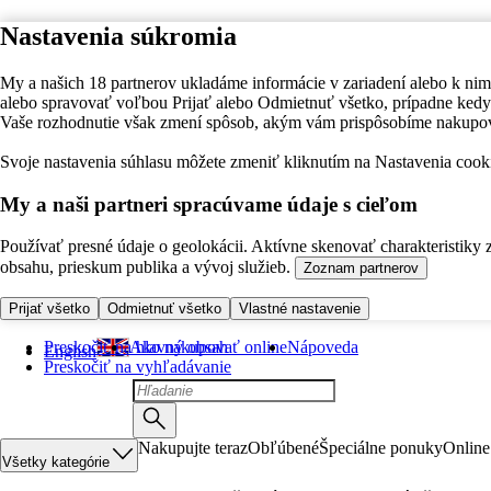
Nastavenia súkromia
My a našich 18 partnerov ukladáme informácie v zariadení alebo k nim
alebo spravovať voľbou Prijať alebo Odmietnuť všetko, prípadne ke
Vaše rozhodnutie však zmení spôsob, akým vám prispôsobíme nakupo
Svoje nastavenia súhlasu môžete zmeniť kliknutím na Nastavenia cooki
My a naši partneri spracúvame údaje s cieľom
Používať presné údaje o geolokácii. Aktívne skenovať charakteristiky 
obsahu, prieskum publika a vývoj služieb.
Zoznam partnerov
Prijať všetko
Odmietnuť všetko
Vlastné nastavenie
Preskočiť na hlavný obsah
Ako nakupovať online
Nápoveda
English
Preskočiť na vyhľadávanie
Nakupujte teraz
Obľúbené
Špeciálne ponuky
Online
Všetky kategórie