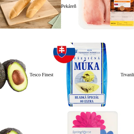
Pekáreň
Tesco Finest
Trvanl