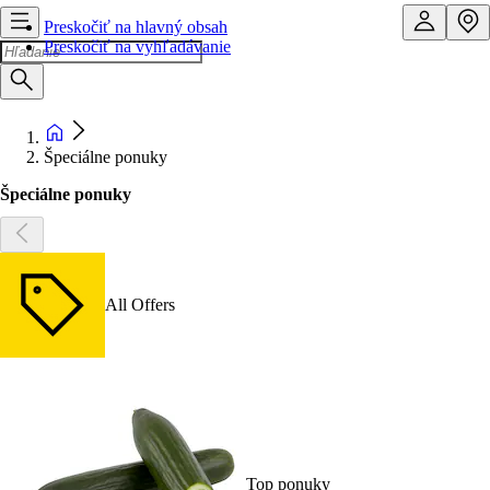
Preskočiť na hlavný obsah
Preskočiť na vyhľadávanie
Špeciálne ponuky
Špeciálne ponuky
All Offers
Top ponuky