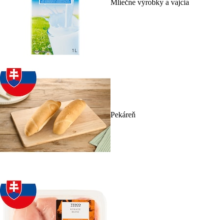
Mliečne výrobky a vajcia
Pekáreň