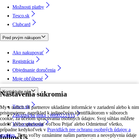
Možnosti platby
Tesco.sk
Clubcard
Pred prvým nákupom
Ako nakupovať
Registrácia
Objednanie doručenia
Moje obľúbené
Kontaktujte nás
Nastavenia súkromia
Tesco.sk
My a našich 18 partnerov ukladáme informácie v zariadení alebo k nim
pristupujeme, napríklad k jedinečným identifikátorom v súboroch
Zákaznícka linka - 0800222333
cookie, za účelom spracúvania osobných údajov. Svoj súhlas môžete
udeliť alebo spravovať voľbou Prijať alebo Odmietnuť všetko,
Výber obchodu
prípadne kedykoľvek v
Pravidlách pre ochranu osobných údajov a
cookies.
Tieto voľby oznámime našim partnerom a neovplyvnia údaje
followUs