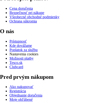
Cena doručenia
Bezpečnosť pri nákupe
Všeobecné obchodné podmienky
Ochrana súkromia
O nás
Prístupnosť
Kde dovážame
Poplatok za službu
Nastavenia cookies
Možnosti platby
Tesco.sk
Clubcard
Pred prvým nákupom
Ako nakupovať
Registrácia
Objednanie doručenia
Moje obľúbené