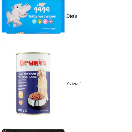
Dieťa
Zvieratá