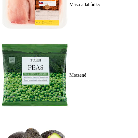
Mäso a lahôdky
Mrazené